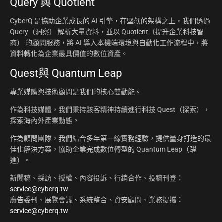
Query 與 Quotient
CyberQ 是協助企業成長的 AI 引擎，在堅韌的架構之上，我們透過
Query（洞察） 解析大量資料，並以 Quotient（提升企業科技智
商） 的顧問服務，將 AI 導入本機端環境與自動化工作流程中，將
資料轉化為企業最具價值的數位資產。
Quest與 Quantum Leap
專業媒體與技術顧問是我們的核心雙動能。
作為科技媒體，我們秉持駭客精神持續進行科技 Quest（探索），
探索海內外產業動態。
作為顧問團隊，我們結合多年第一線實務經驗，提供量身打造的最
佳化解決方案，協助企業完成數位轉型的 Quantum Leap（躍
進）。
新聞稿、採訪、授權、內容投訴、行銷合作、投稿刊登：
service@cyberq.tw
廣告委刊、展覽會議、系統整合、資安顧問、業務提攜：
service@cyberq.tw