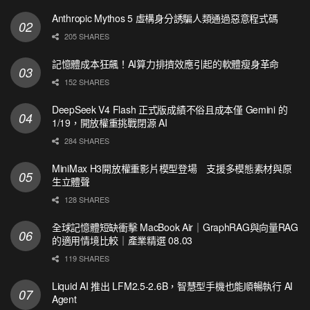
Anthropic Mythos 5 虛構身分誘騙人類通過惡意程式碼
205 SHARES
記憶體成本狂飆！AI算力排擠效應引起的軟體瘦身革命
152 SHARES
DeepSeek V4 Flash 正式版成績不俗且成本僅 Gemini 的
1/19，開放權重挑戰閉源 AI
284 SHARES
MiniMax H3開放權重影片模型登場 支援多模態素材與原
生立體聲
128 SHARES
全球記憶體短缺衝擊 MacBook Air｜GraphRAG與向量RAG
的適用情境比較｜產業精選 08.03
119 SHARES
Liquid AI 推出 LFM2.5-2.6B，智慧型手機也能順暢執行 AI
Agent