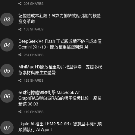
206 SHARES
記憶體成本狂飆！AI算力排擠效應引起的軟體
瘦身革命
153 SHARES
DeepSeek V4 Flash 正式版成績不俗且成本僅
Gemini 的 1/19，開放權重挑戰閉源 AI
284 SHARES
MiniMax H3開放權重影片模型登場 支援多模
態素材與原生立體聲
128 SHARES
全球記憶體短缺衝擊 MacBook Air｜
GraphRAG與向量RAG的適用情境比較｜產業
精選 08.03
119 SHARES
Liquid AI 推出 LFM2.5-2.6B，智慧型手機也能
順暢執行 AI Agent