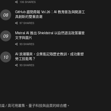
106 SHARES
GitHub 趨勢周報 Vol.26：AI 教育普及與開源工
具創新的雙重浪潮
97 SHARES
Mistral AI 推出 Shieldstral 以自然語言政策審查
文字與圖片
93 SHARES
AI 浪潮襲來，企業能記取歷史教訓，成功重塑
勞工技能嗎？
93 SHARES
資訊、共識 / 高可用叢集、量子科技與品質的綜合體。