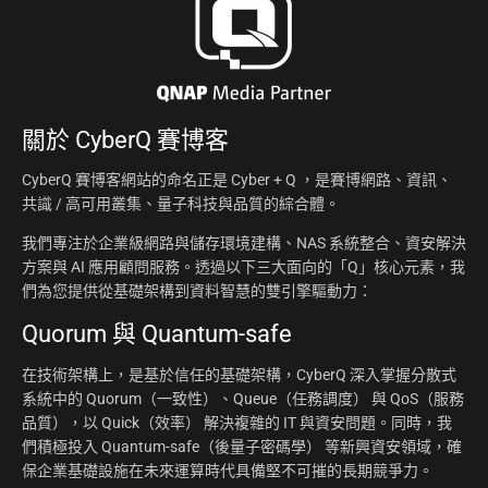
關於
CyberQ 賽博客
CyberQ 賽博客網站的命名正是 Cyber + Q ，是賽博網路、資訊、
共識 / 高可用叢集、量子科技與品質的綜合體。
我們專注於企業級網路與儲存環境建構、NAS 系統整合、資安解決
方案與 AI 應用顧問服務。透過以下三大面向的「Q」核心元素，我
們為您提供從基礎架構到資料智慧的雙引擎驅動力：
Quorum 與 Quantum-safe
在技術架構上，是基於信任的基礎架構，CyberQ 深入掌握分散式
系統中的 Quorum（一致性）、Queue（任務調度） 與 QoS（服務
品質），以 Quick（效率） 解決複雜的 IT 與資安問題。同時，我
們積極投入 Quantum-safe（後量子密碼學） 等新興資安領域，確
保企業基礎設施在未來運算時代具備堅不可摧的長期競爭力。