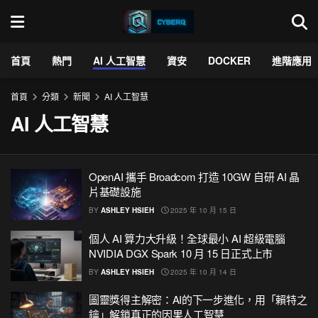
首頁
熱門
AI 人工智慧
資安
DOCKER
進階應用
首頁
分類
新聞
AI 人工智慧
AI 人工智慧
OpenAI 攜手 Broadcom 打造 10GW 自研 AI 晶
片基礎設施
BY
ASHLEY HSIEH
2025 年 10 月 15 日
個人 AI 算力大升級！全球最小 AI 超級電腦
NVIDIA DGX Spark 10 月 15 日正式上市
BY
ASHLEY HSIEH
2025 年 10 月 14 日
圖靈獎得主解密：AI的下一步進化，用「賴特之
鑰」解鎖真正的因果人工智慧