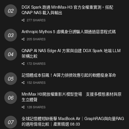
DGX Spark 跑通 MiniMax-H3 官方全權重實測，搭配
QNAP NAS 載入與輸出
277 SHARES
Anthropic Mythos 5 虛構身分誘騙人類通過惡意程式碼
205 SHARES
QNAP AI NAS Edge AI 方案與自建 DGX Spark 地端 LLM
架構比較
172 SHARES
記憶體成本狂飆！AI算力排擠效應引起的軟體瘦身革命
152 SHARES
MiniMax H3開放權重影片模型登場 支援多模態素材與原
生立體聲
128 SHARES
全球記憶體短缺衝擊 MacBook Air｜GraphRAG與向量RAG
的適用情境比較｜產業精選 08.03