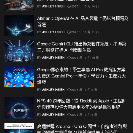
BY
ASHLEY HSIEH
2025 年 10 月 14 日
Altman：OpenAI 在 AI 晶片製造上仍以台積電為
首選
BY
ASHLEY HSIEH
2025 年 10 月 11 日
Google Gemini CLI 推出擴充套件系統，串聯第
三方服務打造 AI 開發新生態
BY
ASHLEY HSIEH
2025 年 10 月 10 日
Google佛心來的！學生專屬 AI Pro 教育版方案
免費送 Gemini Pro 一年份，學習力、生產力大
爆發
BY
ASHLEY HSIEH
2025 年 10 月 8 日
NFS 40 週年回顧：從 Reddit 到 Apple，工程師
們與儲存設備大廠應用多年的網路檔案系統
BY
ASHLEY HSIEH
2025 年 10 月 8 日
高通併購 Arduino，Uno Q 問世，自造者社群與
開源硬體生態邁向 AI 運算與機器人新時代