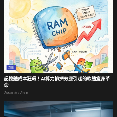
新聞
記憶體成本狂飆！AI算力排擠效應引起的軟體瘦身革
命
2026 年 8 月 6 日