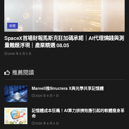
新聞
SpaceX首場財報馬斯克狂加碼承諾｜AI代理燒錢與測
量難題浮現｜產業精選 08.05
2026 年 8 月 5 日
推薦閱讀
Marvell推Structera X與光學共享記憶體
2026 年 8 月 7 日
記憶體成本狂飆！AI算力排擠效應引起的軟體瘦身革
命
2026 年 8 月 6 日