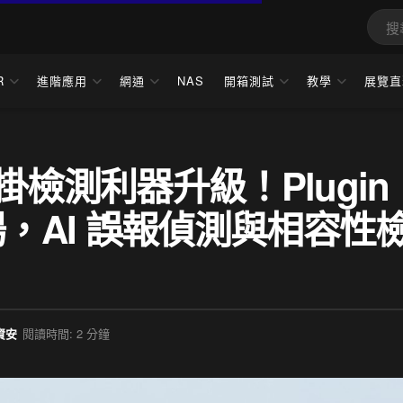
R
進階應用
網通
NAS
開箱測試
教學
展覽直
方外掛檢測利器升級！Plugin
式登場，AI 誤報偵測與相容性
資安
閱讀時間: 2 分鐘