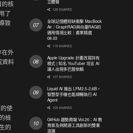
立體聲
目的核
128 SHARES
使用了
全球記憶體短缺衝擊 MacBook
而導致
Air｜GraphRAG與向量RAG的
適用情境比較｜產業精選
08.03
119 SHARES
存在外
Apple Upgrade 計畫改寫持有
或資料
模式 | 知名 YouTuber 坦言 AI
讓人出現多巴胺依賴
107 SHARES
Liquid AI 推出 LFM2.5-2.6B，
智慧型手機也能順暢執行 AI
Agent
面的使
105 SHARES
的檢
GitHub 趨勢周報 Vol.26：AI 教
育普及與開源工具創新的雙重
生的
浪潮