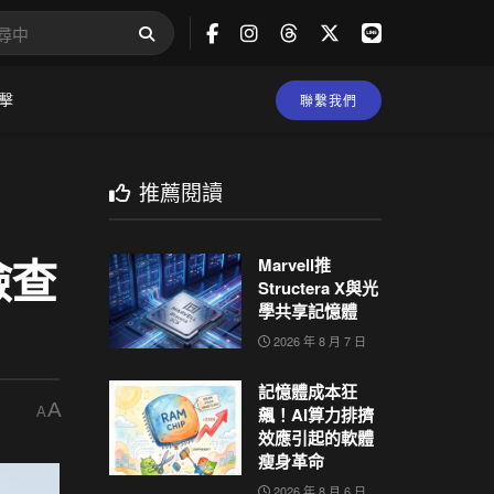
擊
聯繫我們
推薦閱讀
檢查
Marvell推
Structera X與光
學共享記憶體
2026 年 8 月 7 日
記憶體成本狂
A
飆！AI算力排擠
A
效應引起的軟體
瘦身革命
2026 年 8 月 6 日