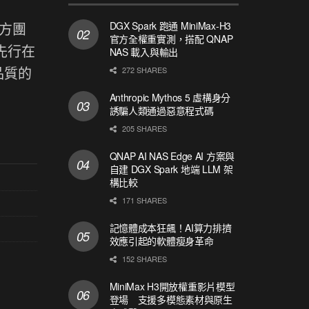
DGX Spark 跑通 MiniMax-H3
官方團
官方全權重實測，搭配 QNAP
先行在
NAS 載入與輸出
品質的
272 SHARES
Anthropic Mythos 5 虛構身分
誘騙人類通過惡意程式碼
205 SHARES
QNAP AI NAS Edge AI 方案與
自建 DGX Spark 地端 LLM 架
構比較
171 SHARES
記憶體成本狂飆！AI算力排擠
效應引起的軟體瘦身革命
152 SHARES
MiniMax H3開放權重影片模型
登場 支援多模態素材與原生