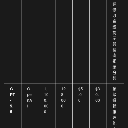
途
修
改
系
統
提
示
與
精
密
拒
絕
分
類
O
1,
12
$5
$3
頂
G
pe
10
8,
.0
0.
級
PT
nA
0,
00
0
00
邏
-
I
00
0
輯
5.
0
推
5
理
能