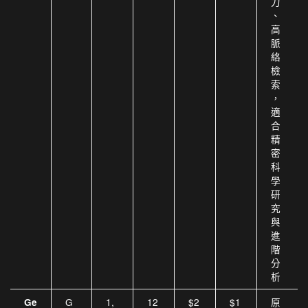
力
、
高
脈
絡
檢
索
，
適
合
精
密
科
學
研
究
與
進
階
分
析
G
1,
12
$2
$1
原
Ge