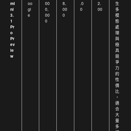
oo
00
8,
.0
2.
生
mi
gl
0,
00
0
00
多
ni
e
00
0
模
3.
0
態
1
處
Pr
理
o
與
Pr
極
ev
具
ie
競
w
爭
力
的
性
價
比
，
適
合
大
量
多