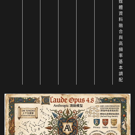
媒
體
資
料
融
合
與
高
頻
率
基
本
調
配