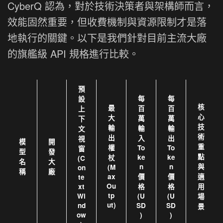
CyberQ 認為，對於技術決策者與架構師而言，
效能固然重要，但收費機制與資源限制才是落
地執行的關鍵。以下是我們針對目前主流大廠
的旗艦級 API 規格進行比較。
預
每
每
設
核
最
百
百
上
心
大
萬
萬
下
技
輸
輸
輸
文
術
出
入
出
視
模
開
重
權
To
To
窗
型
發
點
ke
ke
杖
(C
名
大
n
n
與
(M
on
稱
廠
ax
價
價
適
te
Ou
xt
格
格
用
tp
Wi
(U
(U
場
ut)
nd
SD
SD
景
ow
)
)