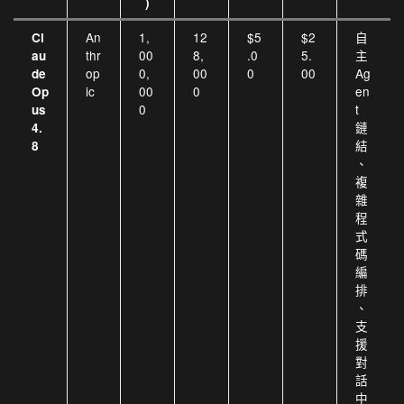
)
An
1,
12
$5
$2
自
Cl
thr
00
8,
.0
5.
主
au
op
0,
00
0
00
Ag
de
ic
00
0
en
Op
0
t
us
鏈
4.
結
8
、
複
雜
程
式
碼
編
排
、
支
援
對
話
中