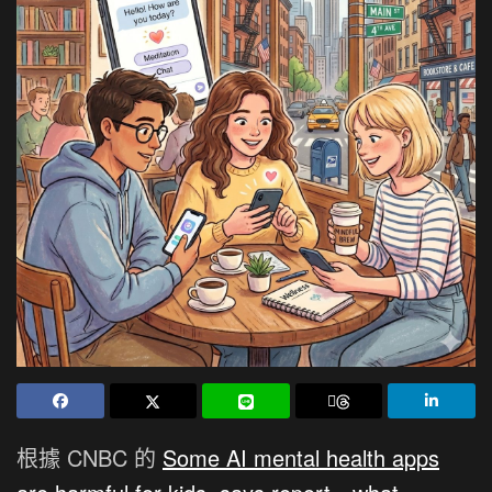
根據 CNBC 的
Some AI mental health apps