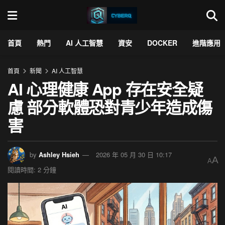
首頁
熱門
AI 人工智慧
資安
DOCKER
進階應用
首頁
新聞
AI 人工智慧
AI 心理健康 App 存在安全疑
慮 部分軟體恐對青少年造成傷
害
by
Ashley Hsieh
2026 年 05 月 30 日 10:17
A
A
閱讀時間: 2 分鐘