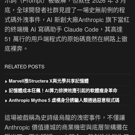
示詞（Prompt）被破解，但就在 2026 年 3 月
底，全球開發者社群見證了一場史無前例的程
式碼外洩事件，AI 新創大廠Anthropic 旗下當紅
的終端機 AI 寫碼助手 Claude Code，其高達
51 萬行的用戶端程式的原始碼竟然在網路上徹
底裸奔。
RELATED POSTS
Marvell推Structera X與光學共享記憶體
記憶體成本狂飆！AI算力排擠效應引起的軟體瘦身革命
Anthropic Mythos 5 虛構身分誘騙人類通過惡意程式碼
這場被戲稱為史詩級烏龍的洩密事件，不僅讓
Anthropic 價值連城的商業機密與底層架構攤在