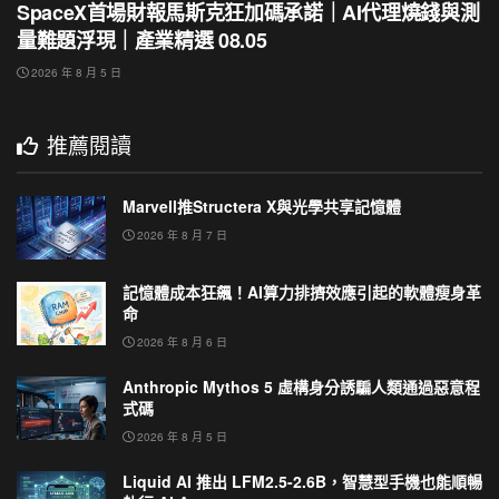
SpaceX首場財報馬斯克狂加碼承諾｜AI代理燒錢與測
量難題浮現｜產業精選 08.05
2026 年 8 月 5 日
推薦閱讀
Marvell推Structera X與光學共享記憶體
2026 年 8 月 7 日
記憶體成本狂飆！AI算力排擠效應引起的軟體瘦身革
命
2026 年 8 月 6 日
Anthropic Mythos 5 虛構身分誘騙人類通過惡意程
式碼
2026 年 8 月 5 日
Liquid AI 推出 LFM2.5-2.6B，智慧型手機也能順暢