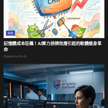
新聞
記憶體成本狂飆！AI算力排擠效應引起的軟體瘦身革
命
2026 年 8 月 6 日