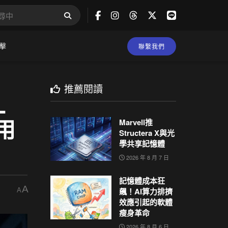
擊
聯繫我們
推薦閱讀
L
用
Marvell推
Structera X與光
學共享記憶體
2026 年 8 月 7 日
記憶體成本狂
A
飆！AI算力排擠
A
效應引起的軟體
瘦身革命
2026 年 8 月 6 日