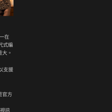
統一在
代式編
重大。
所以支援
是官方
 視訊