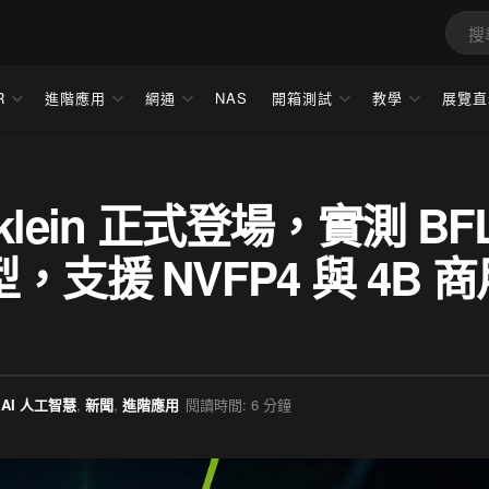
R
進階應用
網通
NAS
開箱測試
教學
展覽直
 klein 正式登場，實測 BF
支援 NVFP4 與 4B 商
AI 人工智慧
,
新聞
,
進階應用
閱讀時間: 6 分鐘