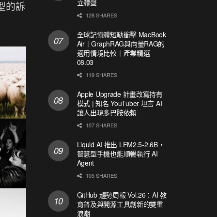
立體聲
型的訴
128 SHARES
全球記憶體短缺衝擊 MacBook
Air｜GraphRAG與向量RAG的
適用情境比較｜產業精選
08.03
119 SHARES
Apple Upgrade 計畫改寫持有
模式 | 知名 YouTuber 坦言 AI
讓人出現多巴胺依賴
107 SHARES
Liquid AI 推出 LFM2.5-2.6B，
智慧型手機也能順暢執行 AI
Agent
105 SHARES
GitHub 趨勢周報 Vol.26：AI 教
育普及與開源工具創新的雙重
浪潮