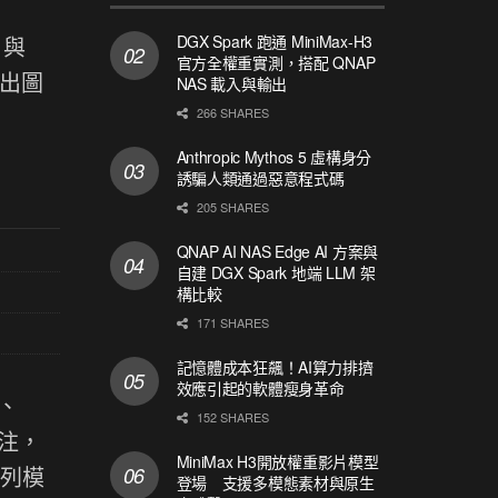
DGX Spark 跑通 MiniMax-H3
與
官方全權重實測，搭配 QNAP
秒出圖
NAS 載入與輸出
266 SHARES
Anthropic Mythos 5 虛構身分
誘騙人類通過惡意程式碼
205 SHARES
QNAP AI NAS Edge AI 方案與
自建 DGX Spark 地端 LLM 架
構比較
171 SHARES
記憶體成本狂飆！AI算力排擠
效應引起的軟體瘦身革命
態、
152 SHARES
關注，
MiniMax H3開放權重影片模型
系列模
登場 支援多模態素材與原生