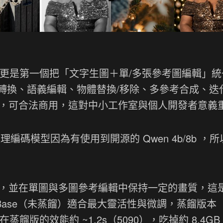
n] 不只快，更是第一個把「文字生圖＋單/多張參考圖編輯」
轉換、語義編輯、物體替換/移除、多參考合成、迭
e 2.0，可合法商用，這對中小工作室與個人開發者意義
r 文字處理編碼模型因為有使用到開源的 Qwen 4b/8b ，
理，並在單圖與多圖參考編輯中保持一定的畫質，這
Base（未蒸餾）適合最大靈活性與微調，蒸餾版本
。在蒸餾版的效能約 ~1.2s（5090），吃掉約 8.4GB