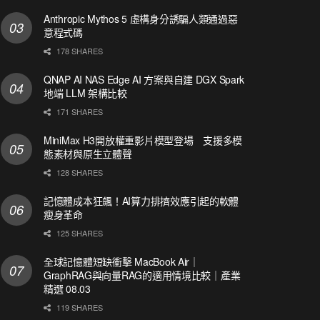
Anthropic Mythos 5 虛構身分誘騙人類通過惡
意程式碼
178 SHARES
QNAP AI NAS Edge AI 方案與自建 DGX Spark
地端 LLM 架構比較
171 SHARES
MiniMax H3開放權重影片模型登場 支援多模
態素材與原生立體聲
128 SHARES
記憶體成本狂飆！AI算力排擠效應引起的軟體
瘦身革命
125 SHARES
全球記憶體短缺衝擊 MacBook Air｜
GraphRAG與向量RAG的適用情境比較｜產業
精選 08.03
119 SHARES