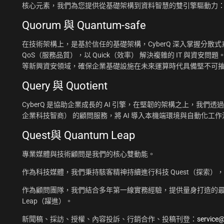
核心元素，我們為您提供從基礎架構到資料智慧的雙引擎驅動力
Quorum 與 Quantum-safe
在技術架構上，是基於信任的基礎架構，CyberQ 深入掌握分散式系統
QoS（服務品質），以 Quick（效率） 解決複雜的 IT 與資安問題
等新興資安領域，確保企業基礎設施在未來運算時代具備堅不可
Query 與 Quotient
CyberQ 是協助企業成長的 AI 引擎，在堅韌的架構之上，我們透過 Q
企業科技智商） 的顧問服務，將 AI 導入本機端環境與自動化
Quest與 Quantum Leap
專業媒體與技術顧問是我們的核心雙動能。
作為科技媒體，我們秉持駭客精神持續進行科技 Quest（探索）
作為顧問團隊，我們結合多年第一線實務經驗，提供量身打造的最佳
Leap（躍進）。
新聞稿、採訪、授權、內容投訴、行銷合作、投稿刊登：
service