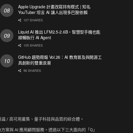
Apple Upgrade 計畫改寫持有模式 | 知名
YouTuber 坦言 AI 讓人出現多巴胺依賴
107 SHARES
Liquid AI 推出 LFM2.5-2.6B，智慧型手機也能
順暢執行 AI Agent
105 SHARES
GitHub 趨勢周報 Vol.26：AI 教育普及與開源工
具創新的雙重浪潮
96 SHARES
資訊、共識 / 高可用叢集、量子科技與品質的綜合體。
方案與 AI 應用顧問服務。透過以下三大面向的「Q」