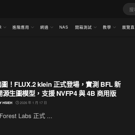
R
進階應用
網通
NAS
開箱測試
教學
展覽直
出圖！FLUX.2 klein 正式登場，實測 BFL 新
源生圖模型，支援 NVFP4 與 4B 商用版
2026 年 1 月 17 日
Y HSIEH
 Forest Labs 正式 ...