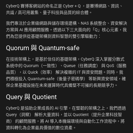
CyberQ 賽博客網站的命名正是 Cyber + Q ，是賽博網路、資訊、
共識 / 高可用叢集、量子科技與品質的綜合體。
我們專注於企業級網路與儲存環境建構、NAS 系統整合、資安解決
方案與 AI 應用顧問服務。透過以下三大面向的「Q」核心元素，我
們為您提供從基礎架構到資料智慧的雙引擎驅動力：
Quorum 與 Quantum-safe
在技術架構上，是基於信任的基礎架構，CyberQ 深入掌握分散式
系統中的 Quorum（一致性）、Queue（任務調度） 與 QoS（服務
品質），以 Quick（效率） 解決複雜的 IT 與資安問題。同時，我
們積極投入 Quantum-safe（後量子密碼學） 等新興資安領域，確
保企業基礎設施在未來運算時代具備堅不可摧的長期競爭力。
Query 與 Quotient
CyberQ 是協助企業成長的 AI 引擎，在堅韌的架構之上，我們透過
Query（洞察） 解析大量資料，並以 Quotient（提升企業科技智
商） 的顧問服務，將 AI 導入本機端環境與自動化工作流程中，將
資料轉化為企業最具價值的數位資產。