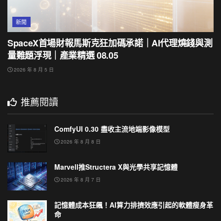
新聞
SpaceX首場財報馬斯克狂加碼承諾｜AI代理燒錢與測
量難題浮現｜產業精選 08.05
2026 年 8 月 5 日
推薦閱讀
ComfyUI 0.30 盡收主流地端影像模型
2026 年 8 月 8 日
Marvell推Structera X與光學共享記憶體
2026 年 8 月 7 日
記憶體成本狂飆！AI算力排擠效應引起的軟體瘦身革
命