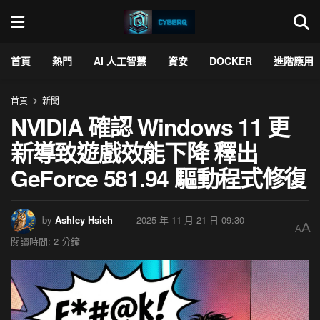
首頁
熱門
AI 人工智慧
資安
DOCKER
進階應用
首頁
新聞
NVIDIA 確認 Windows 11 更
新導致遊戲效能下降 釋出
GeForce 581.94 驅動程式修復
by
Ashley Hsieh
2025 年 11 月 21 日 09:30
A
A
閱讀時間: 2 分鐘