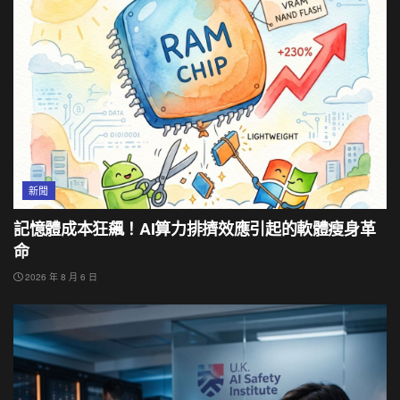
新聞
記憶體成本狂飆！AI算力排擠效應引起的軟體瘦身革
命
2026 年 8 月 6 日