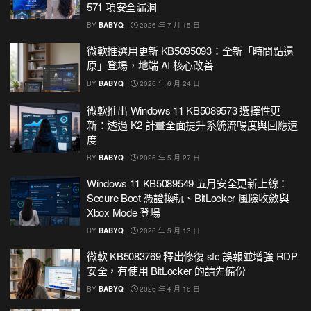
571 項安全漏洞
BY
BABYQ
2026 年 7 月 15 日
微軟推選用更新 KB5095093：全新「時間點還
原」登場，地端 AI 核心改善
BY
BABYQ
2026 年 6 月 24 日
微軟推出 Windows 11 KB5089573 選擇性更
新：透過 K2 計畫全面提升系統流暢度與回應速
度
BY
BABYQ
2026 年 5 月 27 日
Windows 11 KB5089549 五月安全更新上線：
Secure Boot 憑證換軌、BitLocker 風險收斂與
Xbox Mode 登場
BY
BABYQ
2026 年 5 月 13 日
微軟 KB5083769 釋出修復 sfc 誤報並增強 RDP
安全，有使用 BitLocker 的請先備份
BY
BABYQ
2026 年 4 月 16 日