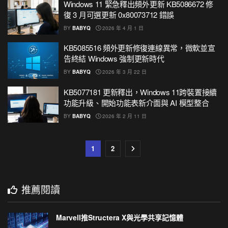
Windows 11 緊急釋出頻外更新 KB5086672 修
復 3 月可選更新 0x80073712 錯誤
BY
BABYQ
2026 年 4 月 1 日
KB5085516 頻外更新修復連線異常，微軟並宣
告終結 Windows 強制更新時代
BY
BABYQ
2026 年 3 月 22 日
KB5077181 更新釋出，Windows 11跨裝置接續
功能升級、開始功能表新介面與 AI 模型整合
BY
BABYQ
2026 年 2 月 11 日
1
2
推薦閱讀
Marvell推Structera X與光學共享記憶體