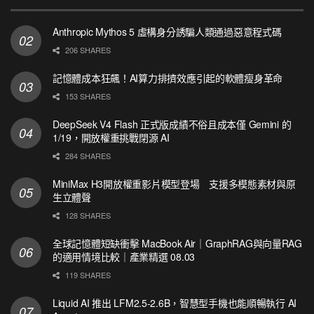
Anthropic Mythos 5 虛構身分誘騙人類通過惡意程式碼
206 SHARES
記憶體成本狂飆！AI算力排擠效應引起的軟體瘦身革命
153 SHARES
DeepSeek V4 Flash 正式版成績不俗且成本僅 Gemini 的
1/19，開放權重挑戰閉源 AI
284 SHARES
MiniMax H3開放權重影片模型登場 支援多模態素材與原
生立體聲
128 SHARES
全球記憶體短缺衝擊 MacBook Air｜GraphRAG與向量RAG
的適用情境比較｜產業精選 08.03
119 SHARES
Liquid AI 推出 LFM2.5-2.6B，智慧型手機也能順暢執行 AI