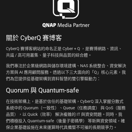
關於
CyberQ 賽博客
CyberQ 賽博客網站的命名正是 Cyber + Q ，是賽博網路、資訊、
共識 / 高可用叢集、量子科技與品質的綜合體。
我們專注於企業級網路與儲存環境建構、NAS 系統整合、資安解決
方案與 AI 應用顧問服務。透過以下三大面向的「Q」核心元素，我
們為您提供從基礎架構到資料智慧的雙引擎驅動力：
Quorum 與 Quantum-safe
在技術架構上，是基於信任的基礎架構，CyberQ 深入掌握分散式
系統中的 Quorum（一致性）、Queue（任務調度） 與 QoS（服務
品質），以 Quick（效率） 解決複雜的 IT 與資安問題。同時，我
們積極投入 Quantum-safe（後量子密碼學） 等新興資安領域，確
保企業基礎設施在未來運算時代具備堅不可摧的長期競爭力。