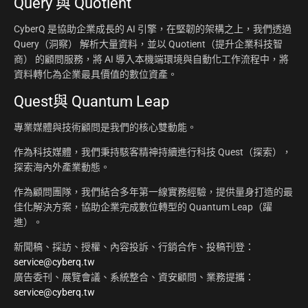
Query 與 Quotient
CyberQ 是協助企業成長的 AI 引擎，在堅韌的架構之上，我們透過
Query（洞察） 解析大量資料，並以 Quotient（提升企業科技智
商） 的顧問服務，將 AI 導入本機端環境與自動化工作流程中，將
資料轉化為企業最具價值的數位資產。
Quest與 Quantum Leap
專業媒體與技術顧問是我們的核心雙動能。
作為科技媒體，我們秉持駭客精神持續進行科技 Quest（探索），
探索海內外產業動態。
作為顧問團隊，我們結合多年第一線實務經驗，提供量身打造的最
佳化解決方案，協助企業完成數位轉型的 Quantum Leap（躍
進）。
新聞稿、採訪、授權、內容投訴、行銷合作、投稿刊登：
service@cyberq.tw
廣告委刊、展覽會議、系統整合、資安顧問、業務提攜：
service@cyberq.tw