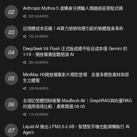
Anthropic Mythos 5 虛構身分誘騙人類通過惡意程式碼
205 SHARES
記憶體成本狂飆！AI算力排擠效應引起的軟體瘦身革命
152 SHARES
DeepSeek V4 Flash 正式版成績不俗且成本僅 Gemini 的
1/19，開放權重挑戰閉源 AI
284 SHARES
MiniMax H3開放權重影片模型登場 支援多模態素材與原
生立體聲
128 SHARES
全球記憶體短缺衝擊 MacBook Air｜GraphRAG與向量RAG
的適用情境比較｜產業精選 08.03
119 SHARES
Liquid AI 推出 LFM2.5-2.6B，智慧型手機也能順暢執行 AI
Agent