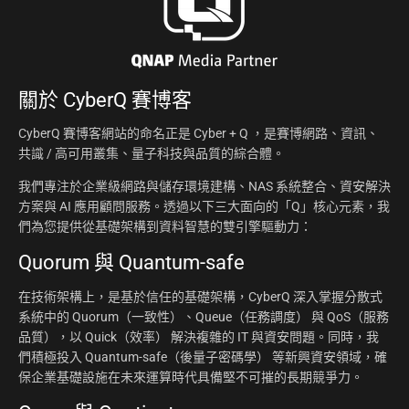
關於
CyberQ 賽博客
CyberQ 賽博客網站的命名正是 Cyber + Q ，是賽博網路、資訊、
共識 / 高可用叢集、量子科技與品質的綜合體。
我們專注於企業級網路與儲存環境建構、NAS 系統整合、資安解決
方案與 AI 應用顧問服務。透過以下三大面向的「Q」核心元素，我
們為您提供從基礎架構到資料智慧的雙引擎驅動力：
Quorum 與 Quantum-safe
在技術架構上，是基於信任的基礎架構，CyberQ 深入掌握分散式
系統中的 Quorum（一致性）、Queue（任務調度） 與 QoS（服務
品質），以 Quick（效率） 解決複雜的 IT 與資安問題。同時，我
們積極投入 Quantum-safe（後量子密碼學） 等新興資安領域，確
保企業基礎設施在未來運算時代具備堅不可摧的長期競爭力。