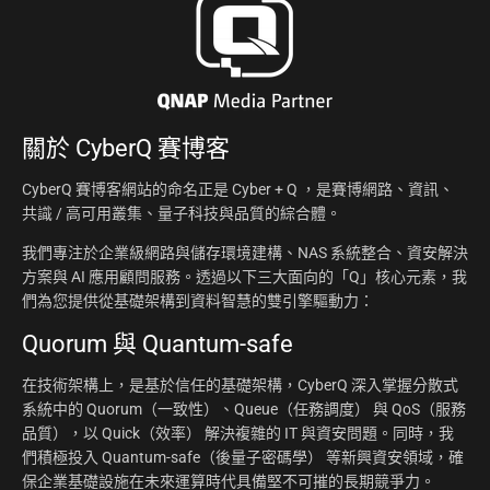
關於
CyberQ 賽博客
CyberQ 賽博客網站的命名正是 Cyber + Q ，是賽博網路、資訊、
共識 / 高可用叢集、量子科技與品質的綜合體。
我們專注於企業級網路與儲存環境建構、NAS 系統整合、資安解決
方案與 AI 應用顧問服務。透過以下三大面向的「Q」核心元素，我
們為您提供從基礎架構到資料智慧的雙引擎驅動力：
Quorum 與 Quantum-safe
在技術架構上，是基於信任的基礎架構，CyberQ 深入掌握分散式
系統中的 Quorum（一致性）、Queue（任務調度） 與 QoS（服務
品質），以 Quick（效率） 解決複雜的 IT 與資安問題。同時，我
們積極投入 Quantum-safe（後量子密碼學） 等新興資安領域，確
保企業基礎設施在未來運算時代具備堅不可摧的長期競爭力。