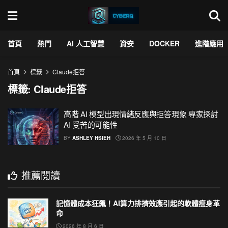
首頁
熱門
AI 人工智慧
資安
DOCKER
進階應用
首頁
標籤
Claude拒答
標籤:
Claude拒答
高階 AI 模型出現情緒反應與拒答現象 專家探討
AI 受苦的可能性
BY
ASHLEY HSIEH
2026 年 5 月 10 日
推薦閱讀
記憶體成本狂飆！AI算力排擠效應引起的軟體瘦身革
命
2026 年 8 月 6 日