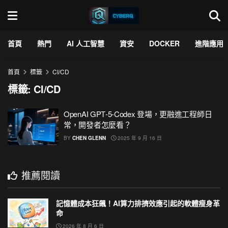
首頁
熱門
AI 人工智慧
資安
DOCKER
進階應用
首頁
標籤
CI/CD
標籤:
CI/CD
OpenAI GPT‑5‑Codex 登場，更融進工程師日
常，開發者怎麼看？
BY
CHEN GLENN
2025 年 9 月 16 日
推薦閱讀
記憶體成本狂飆！AI算力排擠效應引起的軟體瘦身革
命
2026 年 8 月 6 日