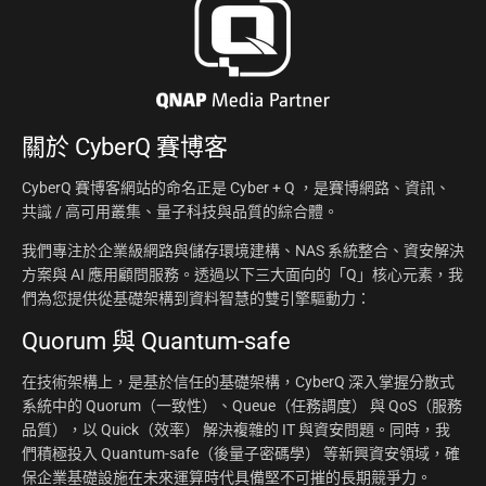
關於
CyberQ 賽博客
CyberQ 賽博客網站的命名正是 Cyber + Q ，是賽博網路、資訊、
共識 / 高可用叢集、量子科技與品質的綜合體。
我們專注於企業級網路與儲存環境建構、NAS 系統整合、資安解決
方案與 AI 應用顧問服務。透過以下三大面向的「Q」核心元素，我
們為您提供從基礎架構到資料智慧的雙引擎驅動力：
Quorum 與 Quantum-safe
在技術架構上，是基於信任的基礎架構，CyberQ 深入掌握分散式
系統中的 Quorum（一致性）、Queue（任務調度） 與 QoS（服務
品質），以 Quick（效率） 解決複雜的 IT 與資安問題。同時，我
們積極投入 Quantum-safe（後量子密碼學） 等新興資安領域，確
保企業基礎設施在未來運算時代具備堅不可摧的長期競爭力。