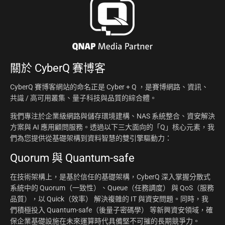
關於
CyberQ 賽博客
CyberQ 賽博客網站的命名正是 Cyber + Q ，是賽博網路、資訊、
共識 / 高可用叢集、量子科技與品質的綜合體。
我們專注於企業級網路與儲存環境建構、NAS 系統整合、資安解決
方案與 AI 應用顧問服務。透過以下三大面向的「Q」核心元素，我
們為您提供從基礎架構到資料智慧的雙引擎驅動力：
Quorum 與 Quantum-safe
在技術架構上，是基於信任的基礎架構，CyberQ 深入掌握分散式
系統中的 Quorum（一致性）、Queue（任務調度） 與 QoS（服務
品質），以 Quick（效率） 解決複雜的 IT 與資安問題。同時，我
們積極投入 Quantum-safe（後量子密碼學） 等新興資安領域，確
保企業基礎設施在未來運算時代具備堅不可摧的長期競爭力。