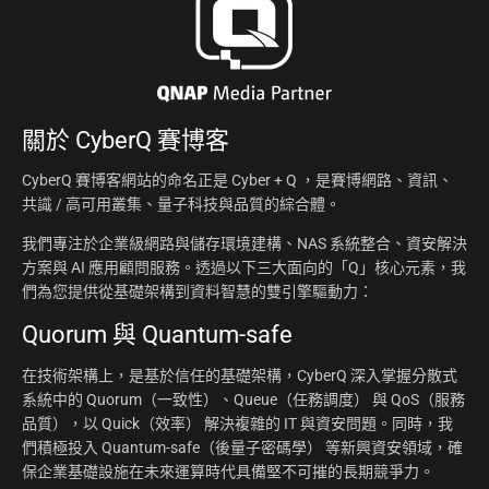
關於
CyberQ 賽博客
CyberQ 賽博客網站的命名正是 Cyber + Q ，是賽博網路、資訊、
共識 / 高可用叢集、量子科技與品質的綜合體。
我們專注於企業級網路與儲存環境建構、NAS 系統整合、資安解決
方案與 AI 應用顧問服務。透過以下三大面向的「Q」核心元素，我
們為您提供從基礎架構到資料智慧的雙引擎驅動力：
Quorum 與 Quantum-safe
在技術架構上，是基於信任的基礎架構，CyberQ 深入掌握分散式
系統中的 Quorum（一致性）、Queue（任務調度） 與 QoS（服務
品質），以 Quick（效率） 解決複雜的 IT 與資安問題。同時，我
們積極投入 Quantum-safe（後量子密碼學） 等新興資安領域，確
保企業基礎設施在未來運算時代具備堅不可摧的長期競爭力。