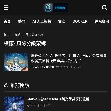
首頁
熱門
AI 人工智慧
資安
DOCKER
進階應用
首頁
標籤
風險分級架構
標籤:
風險分級架構
聯邦優先的 AI 新秩序，川普 AI 行政命令有機會
改變美國科技產業與監管生態 ?
BY
ASHLEY HSIEH
2025 年 12 月 14 日
推薦閱讀
Marvell推Structera X與光學共享記憶體
2026 年 8 月 7 日