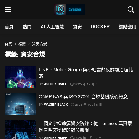
首頁
熱門
AI 人工智慧
資安
DOCKER
進階應用
首頁
標籤
資安合規
標籤:
資安合規
LINE、Meta、Google 與小紅書的反詐騙治理比
較
BY
ASHLEY HSIEH
2025 年 12 月 6 日
QNAP NAS 與 ISO 27001 合規基礎核心概念
BY
WALTER BLACK
2025 年 10 月 5 日
一個文字檔癱瘓資安防線：從 Huntress 真實案
例看明文密碼的致命風險
BY
ASHLEY HSIEH
2025 年 9 月 20 日