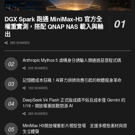
DGX Spark 跑通 MiniMax-H3 官方全
權重實測，搭配 QNAP NAS 載入與輸
出
285 SHARES
Anthropic Mythos 5 虛構身分誘騙人類通過惡意程式碼
205 SHARES
記憶體成本狂飆！AI算力排擠效應引起的軟體瘦身革命
152 SHARES
DeepSeek V4 Flash 正式版成績不俗且成本僅 Gemini 的
1/19，開放權重挑戰閉源 AI
284 SHARES
MiniMax H3開放權重影片模型登場 支援多模態素材與原
生立體聲