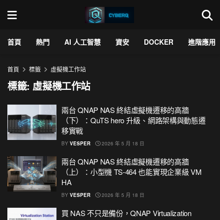
首頁
熱門
AI 人工智慧
資安
DOCKER
進階應用
首頁
標籤
虛擬機工作站
標籤:
虛擬機工作站
兩台 QNAP NAS 終結虛擬機遷移的高牆
（下）：QuTS hero 升級、網路架構與動態遷
移實戰
BY
VESPER
2026 年 5 月 18 日
兩台 QNAP NAS 終結虛擬機遷移的高牆
（上）：小型機 TS-464 也能實現企業級 VM
HA
BY
VESPER
2026 年 5 月 18 日
買 NAS 不只是備份，QNAP Virtualization