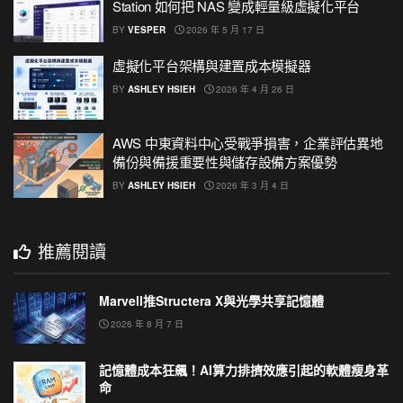
Station 如何把 NAS 變成輕量級虛擬化平台
BY
VESPER
2026 年 5 月 17 日
虛擬化平台架構與建置成本模擬器
BY
ASHLEY HSIEH
2026 年 4 月 26 日
AWS 中東資料中心受戰爭損害，企業評估異地
備份與備援重要性與儲存設備方案優勢
BY
ASHLEY HSIEH
2026 年 3 月 4 日
推薦閱讀
Marvell推Structera X與光學共享記憶體
2026 年 8 月 7 日
記憶體成本狂飆！AI算力排擠效應引起的軟體瘦身革
命