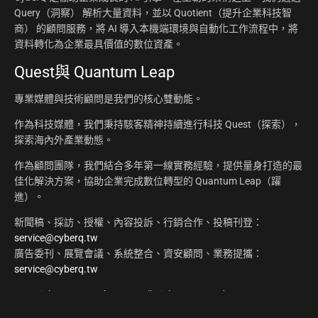
Query（洞察） 解析大量資料，並以 Quotient（提升企業科技智
商） 的顧問服務，將 AI 導入本機端環境與自動化工作流程中，將
資料轉化為企業最具價值的數位資產。
Quest與 Quantum Leap
專業媒體與技術顧問是我們的核心雙動能。
作為科技媒體，我們秉持駭客精神持續進行科技 Quest（探索），
探索海內外產業動態。
作為顧問團隊，我們結合多年第一線實務經驗，提供量身打造的最
佳化解決方案，協助企業完成數位轉型的 Quantum Leap（躍
進）。
新聞稿、採訪、授權、內容投訴、行銷合作、投稿刊登：
service@cyberq.tw
廣告委刊、展覽會議、系統整合、資安顧問、業務提攜：
service@cyberq.tw
Copyright ©2026
CyberQ.tw
All Rights Reserved.