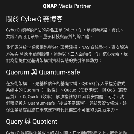
關於
CyberQ 賽博客
CyberQ 賽博客網站的命名正是 Cyber + Q ，是賽博網路、資訊、
共識 / 高可用叢集、量子科技與品質的綜合體。
我們專注於企業級網路與儲存環境建構、NAS 系統整合、資安解決
方案與 AI 應用顧問服務。透過以下三大面向的「Q」核心元素，我
們為您提供從基礎架構到資料智慧的雙引擎驅動力：
Quorum 與 Quantum-safe
在技術架構上，是基於信任的基礎架構，CyberQ 深入掌握分散式
系統中的 Quorum（一致性）、Queue（任務調度） 與 QoS（服務
品質），以 Quick（效率） 解決複雜的 IT 與資安問題。同時，我
們積極投入 Quantum-safe（後量子密碼學） 等新興資安領域，確
保企業基礎設施在未來運算時代具備堅不可摧的長期競爭力。
Query 與 Quotient
CyberQ 是協助企業成長的 AI 引擎，在堅韌的架構之上，我們透過