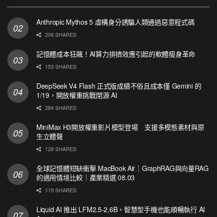
Anthropic Mythos 5 虛構身分誘騙人類通過惡意程式碼
206 SHARES
記憶體成本狂飆！AI算力排擠效應引起的軟體瘦身革命
153 SHARES
DeepSeek V4 Flash 正式版成績不俗且成本僅 Gemini 的
1/19，開放權重挑戰閉源 AI
284 SHARES
MiniMax H3開放權重影片模型登場 支援多模態素材與原
生立體聲
128 SHARES
全球記憶體短缺衝擊 MacBook Air｜GraphRAG與向量RAG
的適用情境比較｜產業精選 08.03
119 SHARES
Liquid AI 推出 LFM2.5-2.6B，智慧型手機也能順暢執行 AI