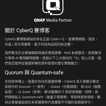
關於
CyberQ 賽博客
CyberQ 賽博客網站的命名正是 Cyber + Q ，是賽博網路、資訊、
共識 / 高可用叢集、量子科技與品質的綜合體。
我們專注於企業級網路與儲存環境建構、NAS 系統整合、資安解決
方案與 AI 應用顧問服務。透過以下三大面向的「Q」核心元素，我
們為您提供從基礎架構到資料智慧的雙引擎驅動力：
Quorum 與 Quantum-safe
在技術架構上，是基於信任的基礎架構，CyberQ 深入掌握分散式
系統中的 Quorum（一致性）、Queue（任務調度） 與 QoS（服務
品質），以 Quick（效率） 解決複雜的 IT 與資安問題。同時，我
們積極投入 Quantum-safe（後量子密碼學） 等新興資安領域，確
保企業基礎設施在未來運算時代具備堅不可摧的長期競爭力。