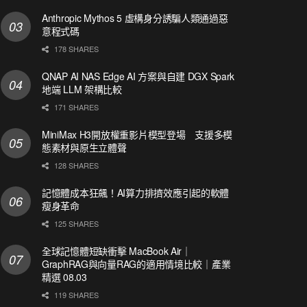
Anthropic Mythos 5 虛構身分誘騙人類通過惡
意程式碼
178 SHARES
QNAP AI NAS Edge AI 方案與自建 DGX Spark
地端 LLM 架構比較
171 SHARES
MiniMax H3開放權重影片模型登場 支援多模
態素材與原生立體聲
128 SHARES
記憶體成本狂飆！AI算力排擠效應引起的軟體
瘦身革命
125 SHARES
全球記憶體短缺衝擊 MacBook Air｜
GraphRAG與向量RAG的適用情境比較｜產業
精選 08.03
119 SHARES