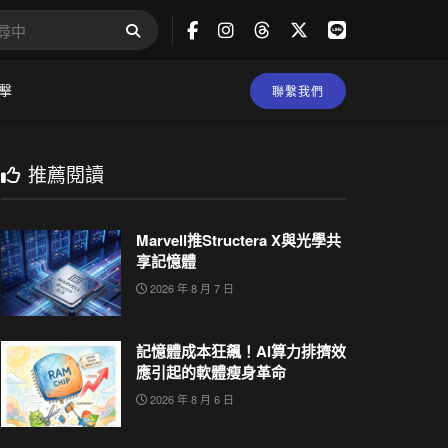
擊
聯繫我們
推薦閱讀
Marvell推Structera X與光學共
享記憶體
2026 年 8 月 7 日
記憶體成本狂飆！AI算力排擠效
應引起的軟體瘦身革命
2026 年 8 月 6 日