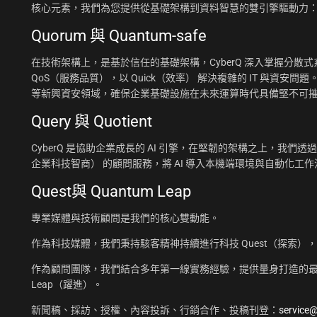
核心元素，我們為您提供從基礎架構到資料智慧的雙引擎驅動力
Quorum 與 Quantum-safe
在技術架構上，是基於信任的基礎架構，CyberQ 深入掌握分散式系統
QoS（服務品質），以 Quick（效率） 解決複雜的 IT 與資安問題
等新興資安領域，確保企業基礎設施在未來運算時代具備堅不可
Query 與 Quotient
CyberQ 是協助企業成長的 AI 引擎，在堅韌的架構之上，我們透過 Q
企業科技智商） 的顧問服務，將 AI 導入本機端環境與自動化
Quest與 Quantum Leap
專業媒體與技術顧問是我們的核心雙動能。
作為科技媒體，我們秉持駭客精神持續進行科技 Quest（探索）
作為顧問團隊，我們結合多年第一線實務經驗，提供量身打造的最佳
Leap（躍進）。
新聞稿、採訪、授權、內容投訴、行銷合作、投稿刊登：
service