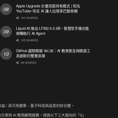
Apple Upgrade 計畫改寫持有模式 | 知名
YouTuber 坦言 AI 讓人出現多巴胺依賴
107 SHARES
Liquid AI 推出 LFM2.5-2.6B，智慧型手機也能
順暢執行 AI Agent
105 SHARES
GitHub 趨勢周報 Vol.26：AI 教育普及與開源工
具創新的雙重浪潮
96 SHARES
資訊、共識 / 高可用叢集、量子科技與品質的綜合體。
方案與 AI 應用顧問服務。透過以下三大面向的「Q」