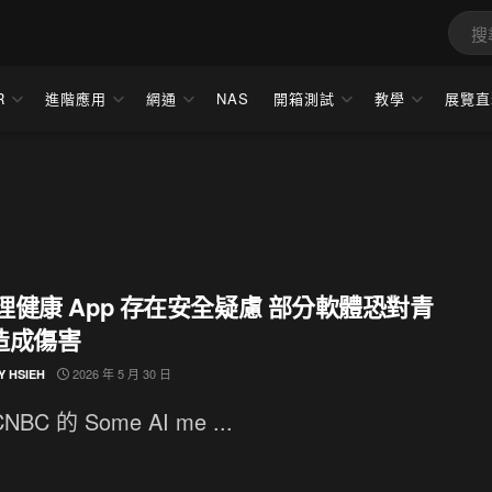
R
進階應用
網通
NAS
開箱測試
教學
展覽直
心理健康 App 存在安全疑慮 部分軟體恐對青
造成傷害
2026 年 5 月 30 日
Y HSIEH
BC 的 Some AI me ...