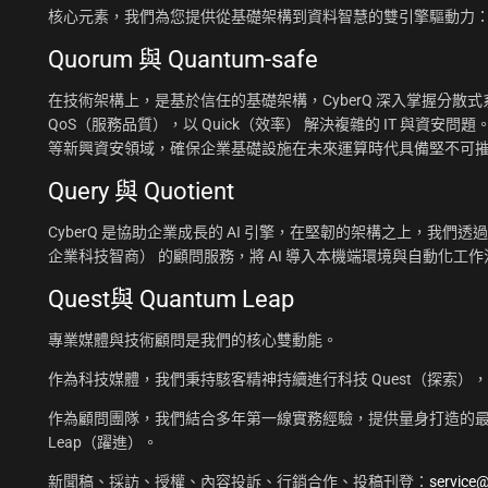
核心元素，我們為您提供從基礎架構到資料智慧的雙引擎驅動力
Quorum 與 Quantum-safe
在技術架構上，是基於信任的基礎架構，CyberQ 深入掌握分散式系統
QoS（服務品質），以 Quick（效率） 解決複雜的 IT 與資安問題
等新興資安領域，確保企業基礎設施在未來運算時代具備堅不可
Query 與 Quotient
CyberQ 是協助企業成長的 AI 引擎，在堅韌的架構之上，我們透過 Q
企業科技智商） 的顧問服務，將 AI 導入本機端環境與自動化
Quest與 Quantum Leap
專業媒體與技術顧問是我們的核心雙動能。
作為科技媒體，我們秉持駭客精神持續進行科技 Quest（探索）
作為顧問團隊，我們結合多年第一線實務經驗，提供量身打造的最佳
Leap（躍進）。
新聞稿、採訪、授權、內容投訴、行銷合作、投稿刊登：
service