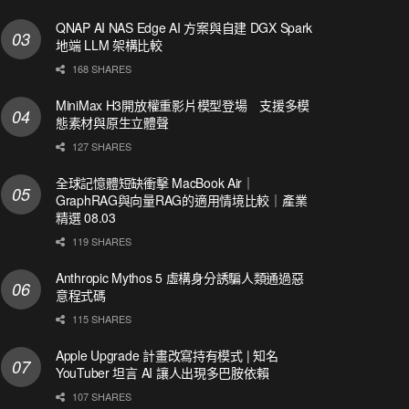
QNAP AI NAS Edge AI 方案與自建 DGX Spark
地端 LLM 架構比較
168 SHARES
MiniMax H3開放權重影片模型登場 支援多模
態素材與原生立體聲
127 SHARES
全球記憶體短缺衝擊 MacBook Air｜
GraphRAG與向量RAG的適用情境比較｜產業
精選 08.03
119 SHARES
Anthropic Mythos 5 虛構身分誘騙人類通過惡
意程式碼
115 SHARES
Apple Upgrade 計畫改寫持有模式 | 知名
YouTuber 坦言 AI 讓人出現多巴胺依賴
107 SHARES