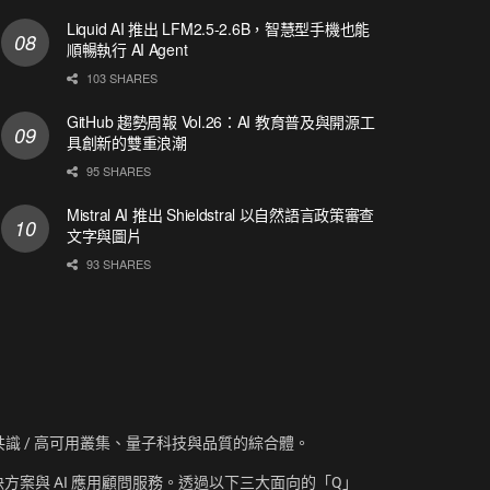
Liquid AI 推出 LFM2.5-2.6B，智慧型手機也能
順暢執行 AI Agent
103 SHARES
GitHub 趨勢周報 Vol.26：AI 教育普及與開源工
具創新的雙重浪潮
95 SHARES
Mistral AI 推出 Shieldstral 以自然語言政策審查
文字與圖片
93 SHARES
資訊、共識 / 高可用叢集、量子科技與品質的綜合體。
方案與 AI 應用顧問服務。透過以下三大面向的「Q」