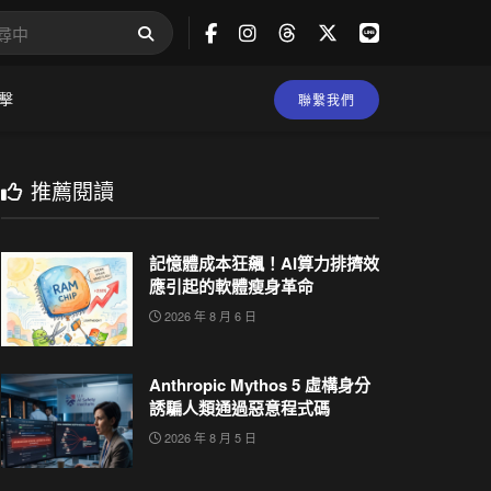
擊
聯繫我們
推薦閱讀
記憶體成本狂飆！AI算力排擠效
應引起的軟體瘦身革命
2026 年 8 月 6 日
Anthropic Mythos 5 虛構身分
誘騙人類通過惡意程式碼
2026 年 8 月 5 日