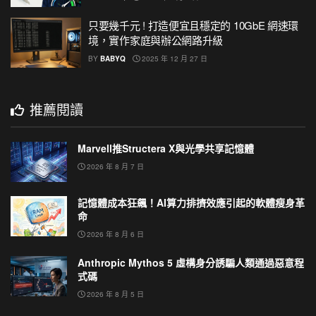
只要幾千元 ! 打造便宜且穩定的 10GbE 網速環
境，實作家庭與辦公網路升級
BY
BABYQ
2025 年 12 月 27 日
推薦閱讀
Marvell推Structera X與光學共享記憶體
2026 年 8 月 7 日
記憶體成本狂飆！AI算力排擠效應引起的軟體瘦身革
命
2026 年 8 月 6 日
Anthropic Mythos 5 虛構身分誘騙人類通過惡意程
式碼
2026 年 8 月 5 日