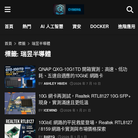
首頁
熱門
AI 人工智慧
資安
DOCKER
進階應用
首頁
標籤
瑞昱半導體
標籤:
瑞昱半導體
QNAP QXG-10G1TD 開箱實測：高速、低功
耗、五速自適應的10GbE 網路卡
BY
ASHLEY HSIEH
2026 年 7 月 10 日
10G 網卡再測試，Realtek RTL8127 10G SFP+
現身，實測滿速且更低溫
BY
ICEWIND
2026 年 1 月 21 日
10GbE 網路的平民救星登場，Realtek RTL8127
/ 8159 網路卡實測與市場價格探索
BY
BABYQ
2026 年 1 月 1 日