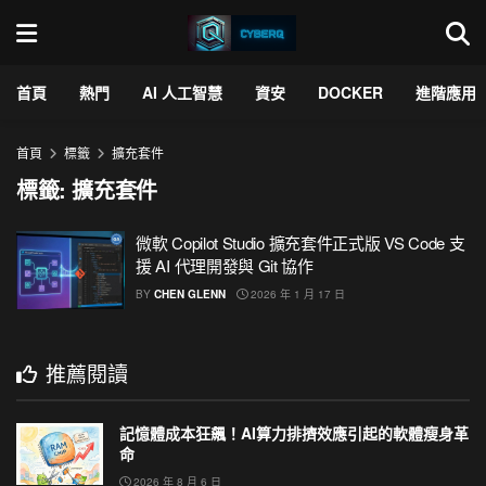
首頁
熱門
AI 人工智慧
資安
DOCKER
進階應用
首頁
標籤
擴充套件
標籤:
擴充套件
微軟 Copilot Studio 擴充套件正式版 VS Code 支
援 AI 代理開發與 Git 協作
BY
CHEN GLENN
2026 年 1 月 17 日
推薦閱讀
記憶體成本狂飆！AI算力排擠效應引起的軟體瘦身革
命
2026 年 8 月 6 日