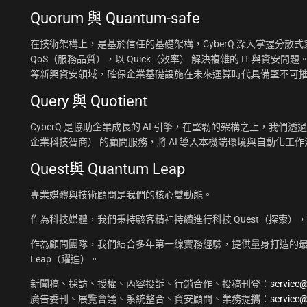
Quorum 與 Quantum-safe
在技術架構上，是基於信任的基礎架構，CyberQ 深入掌握分散式系統
QoS（服務品質），以 Quick（效率） 解決複雜的 IT 與資安問題
等新興資安領域，確保企業基礎設施在未來運算時代具備堅不可
Query 與 Quotient
CyberQ 是協助企業成長的 AI 引擎，在堅韌的架構之上，我們透過 Q
企業科技智商） 的顧問服務，將 AI 導入本機端環境與自動化
Quest與 Quantum Leap
專業媒體與技術顧問是我們的核心雙動能。
作為科技媒體，我們秉持駭客精神持續進行科技 Quest（探索）
作為顧問團隊，我們結合多年第一線實務經驗，提供量身打造的最佳
Leap（躍進）。
新聞稿、採訪、授權、內容投訴、行銷合作、投稿刊登：
service
廣告委刊、展覽會議、系統整合、資安顧問、業務提攜：
service