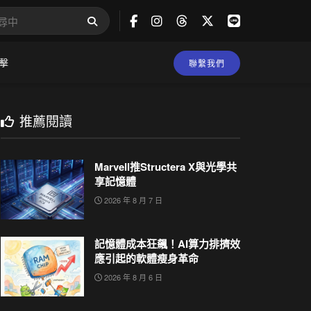
擊
聯繫我們
推薦閱讀
Marvell推Structera X與光學共
享記憶體
2026 年 8 月 7 日
記憶體成本狂飆！AI算力排擠效
應引起的軟體瘦身革命
2026 年 8 月 6 日