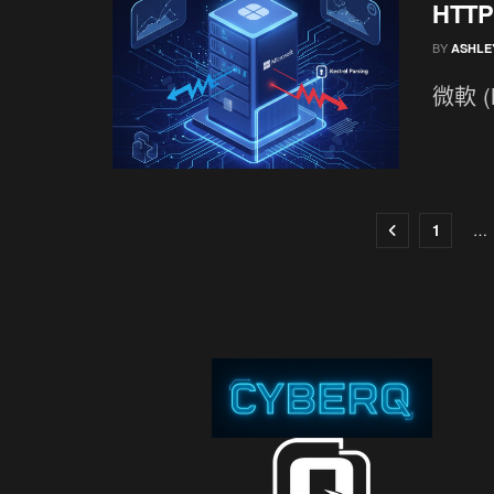
HTT
BY
ASHLE
微軟 (
1
…