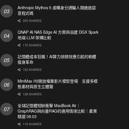
Anthropic Mythos 5 虛構身分誘騙人類通過惡
意程式碼
205 SHARES
QNAP AI NAS Edge AI 方案與自建 DGX Spark
地端 LLM 架構比較
172 SHARES
記憶體成本狂飆！AI算力排擠效應引起的軟體
瘦身革命
152 SHARES
MiniMax H3開放權重影片模型登場 支援多模
態素材與原生立體聲
128 SHARES
全球記憶體短缺衝擊 MacBook Air｜
GraphRAG與向量RAG的適用情境比較｜產業
精選 08.03
119 SHARES