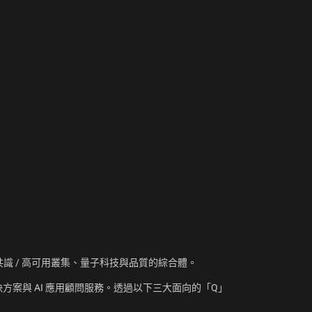
資訊、共識 / 高可用叢集、量子科技與品質的綜合體。
方案與 AI 應用顧問服務。透過以下三大面向的「Q」
：