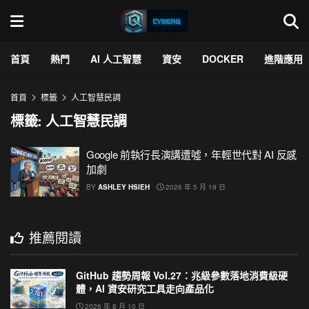
首頁
熱門
AI 人工智慧
資安
DOCKER
進階應用
首頁
標籤
人工智慧民調
標籤:
人工智慧民調
Google 前執行長演講遭噓，年輕世代對 AI 反感
加劇
BY
ASHLEY HSIEH
2026 年 5 月 19 日
推薦閱讀
GitHub 趨勢周報 Vol.27：兆級參數落地消費級硬
體，AI 資安研究工具走向產品化
2026 年 8 月 10 日