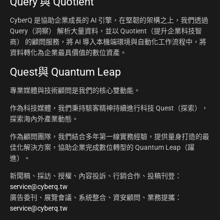
Query 與 Quotient
CyberQ 是協助企業成長的 AI 引擎，在堅韌的架構之上，我們透過
Query（洞察） 解析大量資料，並以 Quotient（提升企業科技智
商） 的顧問服務，將 AI 導入本機端環境與自動化工作流程中，將
資料轉化為企業最具價值的數位資產。
Quest與 Quantum Leap
專業媒體與技術顧問是我們的核心雙動能。
作為科技媒體，我們秉持駭客精神持續進行科技 Quest（探索），
探索海內外產業動態。
作為顧問團隊，我們結合多年第一線實務經驗，提供量身打造的最
佳化解決方案，協助企業完成數位轉型的 Quantum Leap（躍
進）。
新聞稿、採訪、授權、內容投訴、行銷合作、投稿刊登：
service@cyberq.tw
廣告委刊、展覽會議、系統整合、資安顧問、業務提攜：
service@cyberq.tw