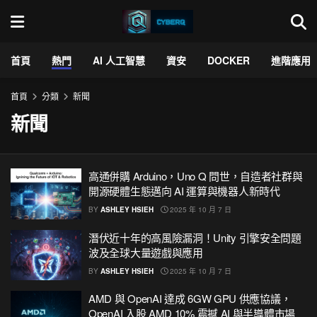
首頁
熱門
AI 人工智慧
資安
DOCKER
進階應用
首頁
分類
新聞
新聞
高通併購 Arduino，Uno Q 問世，自造者社群與
開源硬體生態邁向 AI 運算與機器人新時代
BY
ASHLEY HSIEH
2025 年 10 月 7 日
潛伏近十年的高風險漏洞！Unity 引擎安全問題
波及全球大量遊戲與應用
BY
ASHLEY HSIEH
2025 年 10 月 7 日
AMD 與 OpenAI 達成 6GW GPU 供應協議，
OpenAI 入股 AMD 10% 震撼 AI 與半導體市場