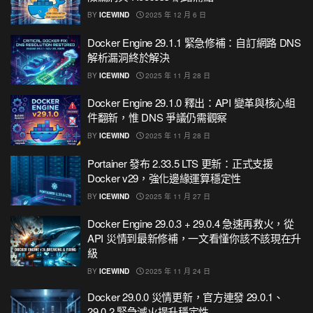
BY
ICEWIND
2025 年 12 月 6 日
Docker Engine 29.1.1 緊急修補：自訂網路 DNS
解析漏洞終於解決
BY
ICEWIND
2025 年 11 月 28 日
Docker Engine 29.1.0 釋出：API 變革與核心組
件翻新，惟 DNS 爭議仍需觀察
BY
ICEWIND
2025 年 11 月 28 日
Portainer 發布 2.33.5 LTS 更新：正式支援
Docker v29，強化邊緣運算穩定性
BY
ICEWIND
2025 年 11 月 27 日
Docker Engine 29.0.3 + 29.0.4 急速再救火，從
API 災情到最新修補，一文看懂你該不該現在升
級
BY
ICEWIND
2025 年 11 月 24 日
Docker 29.0.0 災情更新，官方連發 29.0.1、
29.0.2 緊急滅火提升穩定性