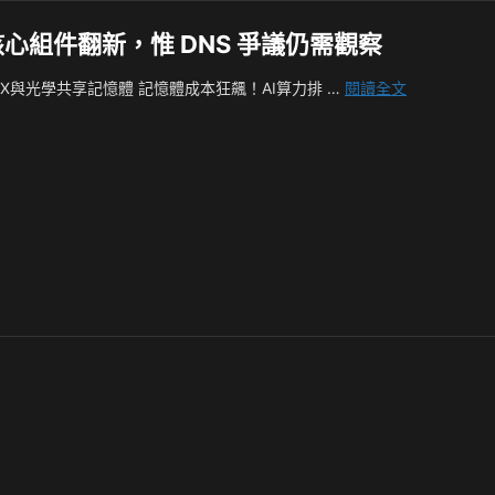
 變革與核心組件翻新，惟 DNS 爭議仍需觀察
Docker
ructera X與光學共享記憶體 記憶體成本狂飆！AI算力排 …
閱讀全文
Engine
29.1.0
釋
出：
API
變
革
與
核
心
組
件
翻
新，
惟
DNS
爭