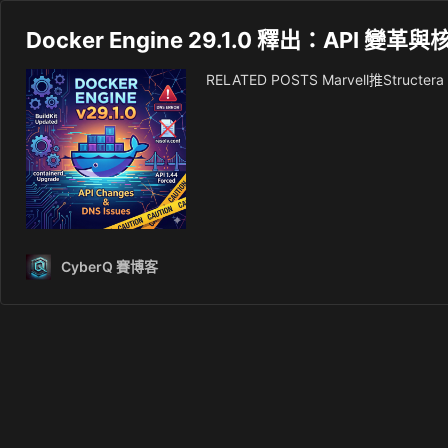
Docker Engine 29.1.0 釋出：API
RELATED POSTS Marvell推St
CyberQ 賽博客