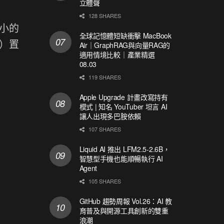
立體聲
128 SHARES
大小的
全球記憶體短缺衝擊 MacBook
型）置
Air｜GraphRAG與向量RAG的
適用情境比較｜產業精選
08.03
119 SHARES
Apple Upgrade 計畫改寫持有
模式 | 知名 YouTuber 坦言 AI
讓人出現多巴胺依賴
107 SHARES
Liquid AI 推出 LFM2.5-2.6B，
智慧型手機也能順暢執行 AI
Agent
105 SHARES
GitHub 趨勢周報 Vol.26：AI 教
育普及與開源工具創新的雙重
浪潮