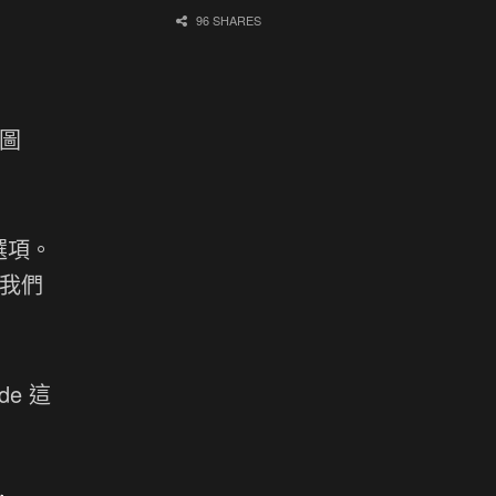
96 SHARES
式圖
選項。
，我們
de 這