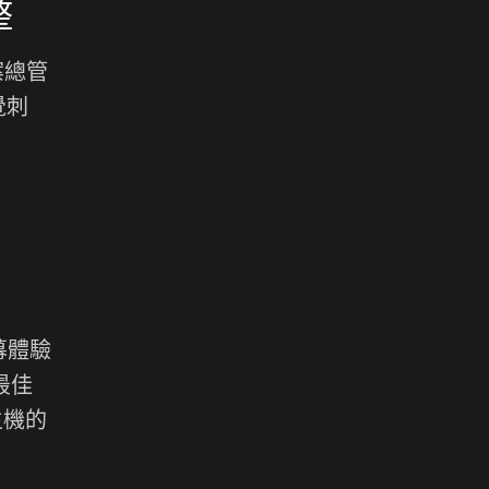
整
案總管
覺刺
幕體驗
行最佳
主機的