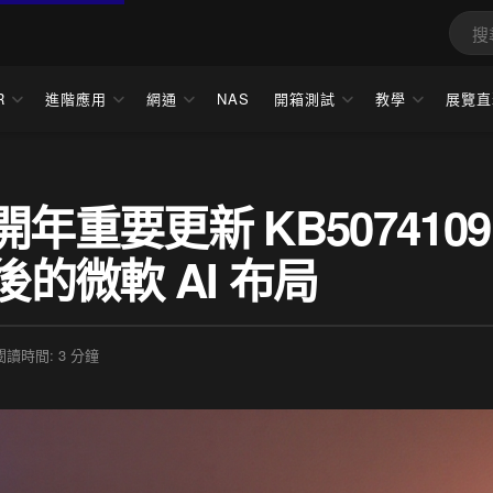
R
進階應用
網通
NAS
開箱測試
教學
展覽直
26 開年重要更新 KB5074109
後的微軟 AI 布局
閱讀時間: 3 分鐘