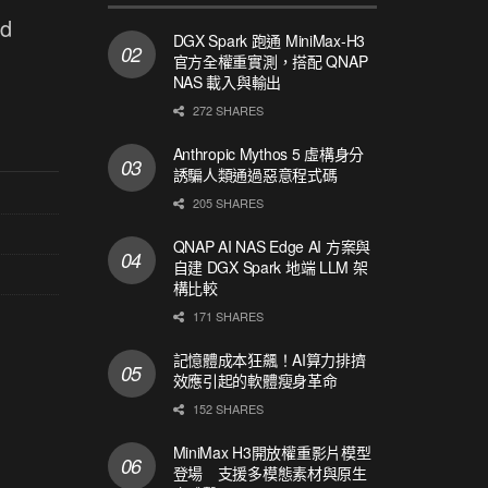
d
DGX Spark 跑通 MiniMax-H3
官方全權重實測，搭配 QNAP
NAS 載入與輸出
272 SHARES
Anthropic Mythos 5 虛構身分
誘騙人類通過惡意程式碼
205 SHARES
QNAP AI NAS Edge AI 方案與
自建 DGX Spark 地端 LLM 架
構比較
171 SHARES
記憶體成本狂飆！AI算力排擠
效應引起的軟體瘦身革命
152 SHARES
MiniMax H3開放權重影片模型
登場 支援多模態素材與原生