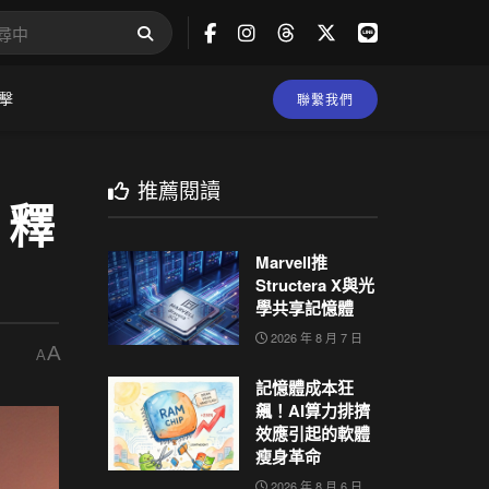
擊
聯繫我們
推薦閱讀
 釋
Marvell推
Structera X與光
學共享記憶體
2026 年 8 月 7 日
A
A
記憶體成本狂
飆！AI算力排擠
效應引起的軟體
瘦身革命
2026 年 8 月 6 日