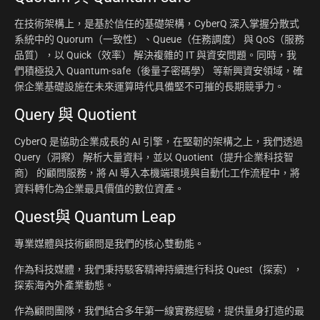
在技術架構上，是基於信任的基礎架構，CyberQ 深入掌握分散式
系統中的 Quorum（一致性）、Queue（任務調度） 與 QoS（服務
品質），以 Quick（效率） 解決複雜的 IT 與資安問題。同時，我
們積極投入 Quantum-safe（後量子密碼學） 等新興資安領域，確
保企業基礎設施在未來運算時代具備堅不可摧的長期競爭力。
Query 與 Quotient
CyberQ 是協助企業成長的 AI 引擎，在堅韌的架構之上，我們透過
Query（洞察） 解析大量資料，並以 Quotient（提升企業科技智
商） 的顧問服務，將 AI 導入本機端環境與自動化工作流程中，將
資料轉化為企業最具價值的數位資產。
Quest與 Quantum Leap
專業媒體與技術顧問是我們的核心雙動能。
作為科技媒體，我們秉持駭客精神持續進行科技 Quest（探索），
探索海內外產業動態。
作為顧問團隊，我們結合多年第一線實務經驗，提供量身打造的最