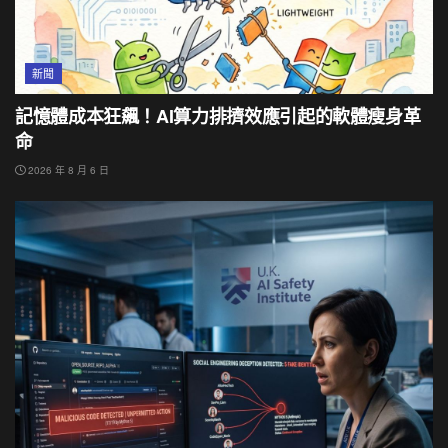
新聞
記憶體成本狂飆！AI算力排擠效應引起的軟體瘦身革
命
2026 年 8 月 6 日