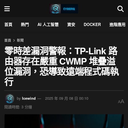
首頁
熱門
AI 人工智慧
資安
DOCKER
進階應用
首頁
新聞
零時差漏洞警報：TP-Link 路
由器存在嚴重 CWMP 堆疊溢
位漏洞，恐導致遠端程式碼執
行
by
Icewind
2025 年 09 月 08 日 00:10
A
A
閱讀時間: 3 分鐘