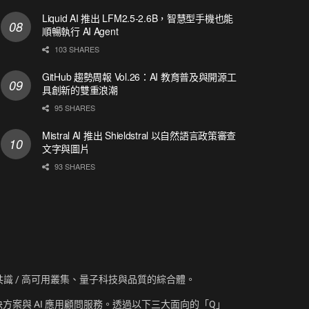
Liquid AI 推出 LFM2.5-2.6B，智慧型手機也能
順暢執行 AI Agent
103 SHARES
GitHub 趨勢周報 Vol.26：AI 教育普及與開源工
具創新的雙重浪潮
95 SHARES
Mistral AI 推出 Shieldstral 以自然語言政策審查
文字與圖片
93 SHARES
資訊、共識 / 高可用叢集、量子科技與品質的綜合體。
方案與 AI 應用顧問服務。透過以下三大面向的「Q」