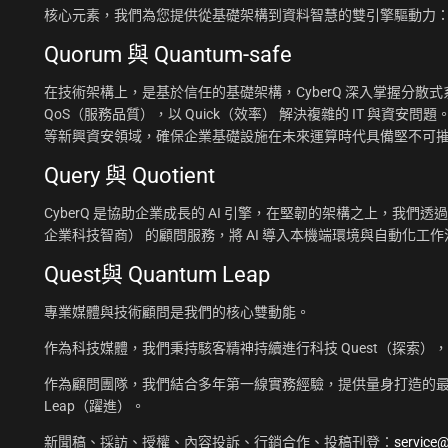
核心元素，我們為您提供從基礎架構到資料智慧的雙引擎驅動力
Quorum 與 Quantum-safe
在技術架構上，是基於信任的基礎架構，CyberQ 深入掌握分散式系統
QoS（服務品質），以 Quick（效率） 解決複雜的 IT 與資安問題
等新興資安領域，確保企業基礎設施在未來運算時代具備堅不可
Query 與 Quotient
CyberQ 是協助企業成長的 AI 引擎，在堅韌的架構之上，我們透過 Q
企業科技智商） 的顧問服務，將 AI 導入本機端環境與自動化
Quest與 Quantum Leap
專業媒體與技術顧問是我們的核心雙動能。
作為科技媒體，我們秉持駭客精神持續進行科技 Quest（探索）
作為顧問團隊，我們結合多年第一線實務經驗，提供量身打造的最佳
Leap（躍進）。
新聞稿、採訪、授權、內容投訴、行銷合作、投稿刊登：
service