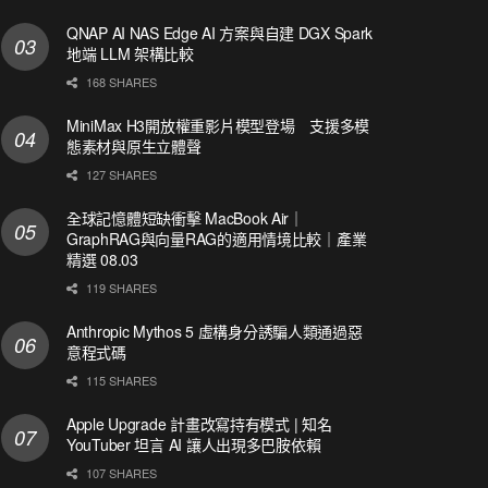
QNAP AI NAS Edge AI 方案與自建 DGX Spark
地端 LLM 架構比較
168 SHARES
MiniMax H3開放權重影片模型登場 支援多模
態素材與原生立體聲
127 SHARES
全球記憶體短缺衝擊 MacBook Air｜
GraphRAG與向量RAG的適用情境比較｜產業
精選 08.03
119 SHARES
Anthropic Mythos 5 虛構身分誘騙人類通過惡
意程式碼
115 SHARES
Apple Upgrade 計畫改寫持有模式 | 知名
YouTuber 坦言 AI 讓人出現多巴胺依賴
107 SHARES