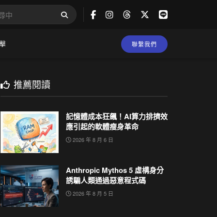
擊
聯繫我們
推薦閱讀
記憶體成本狂飆！AI算力排擠效
應引起的軟體瘦身革命
2026 年 8 月 6 日
Anthropic Mythos 5 虛構身分
誘騙人類通過惡意程式碼
2026 年 8 月 5 日