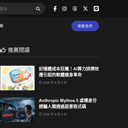
擊
聯繫我們
推薦閱讀
記憶體成本狂飆！AI算力排擠效
應引起的軟體瘦身革命
2026 年 8 月 6 日
Anthropic Mythos 5 虛構身分
誘騙人類通過惡意程式碼
2026 年 8 月 5 日