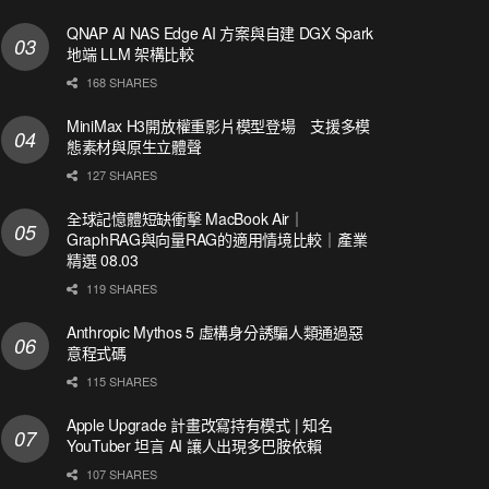
QNAP AI NAS Edge AI 方案與自建 DGX Spark
地端 LLM 架構比較
168 SHARES
MiniMax H3開放權重影片模型登場 支援多模
態素材與原生立體聲
127 SHARES
全球記憶體短缺衝擊 MacBook Air｜
GraphRAG與向量RAG的適用情境比較｜產業
精選 08.03
119 SHARES
Anthropic Mythos 5 虛構身分誘騙人類通過惡
意程式碼
115 SHARES
Apple Upgrade 計畫改寫持有模式 | 知名
YouTuber 坦言 AI 讓人出現多巴胺依賴
107 SHARES