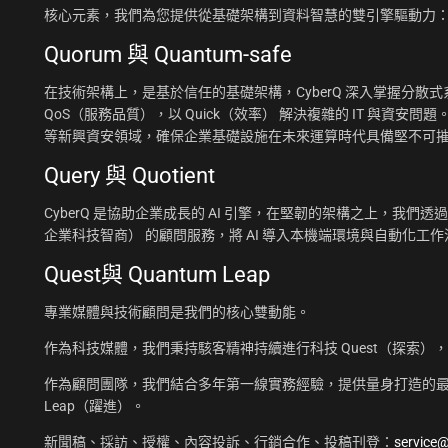
核心元素，我們為您提供從基礎架構到資料智慧的雙引擎驅動力
Quorum 與 Quantum-safe
在技術架構上，是基於信任的基礎架構，CyberQ 深入掌握分散式系統
QoS（服務品質），以 Quick（效率） 解決複雜的 IT 與資安問題
等新興資安領域，確保企業基礎設施在未來運算時代具備堅不可
Query 與 Quotient
CyberQ 是協助企業成長的 AI 引擎，在堅韌的架構之上，我們透過 Q
企業科技智商） 的顧問服務，將 AI 導入本機端環境與自動化
Quest與 Quantum Leap
專業媒體與技術顧問是我們的核心雙動能。
作為科技媒體，我們秉持駭客精神持續進行科技 Quest（探索）
作為顧問團隊，我們結合多年第一線實務經驗，提供量身打造的最佳
Leap（躍進）。
新聞稿、採訪、授權、內容投訴、行銷合作、投稿刊登：
service