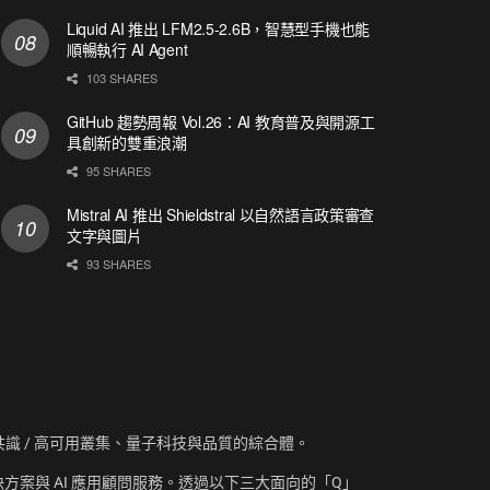
Liquid AI 推出 LFM2.5-2.6B，智慧型手機也能
順暢執行 AI Agent
103 SHARES
GitHub 趨勢周報 Vol.26：AI 教育普及與開源工
具創新的雙重浪潮
95 SHARES
Mistral AI 推出 Shieldstral 以自然語言政策審查
文字與圖片
93 SHARES
資訊、共識 / 高可用叢集、量子科技與品質的綜合體。
方案與 AI 應用顧問服務。透過以下三大面向的「Q」