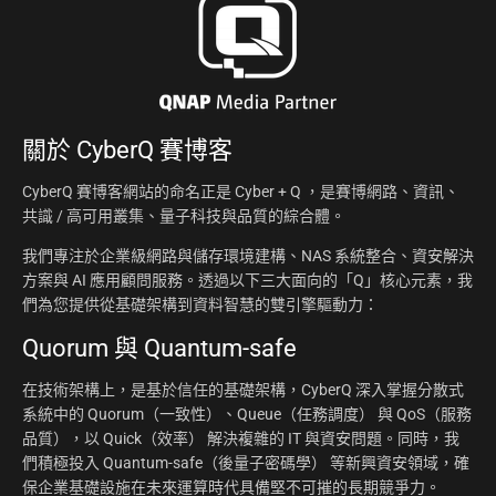
關於
CyberQ 賽博客
CyberQ 賽博客網站的命名正是 Cyber + Q ，是賽博網路、資訊、
共識 / 高可用叢集、量子科技與品質的綜合體。
我們專注於企業級網路與儲存環境建構、NAS 系統整合、資安解決
方案與 AI 應用顧問服務。透過以下三大面向的「Q」核心元素，我
們為您提供從基礎架構到資料智慧的雙引擎驅動力：
Quorum 與 Quantum-safe
在技術架構上，是基於信任的基礎架構，CyberQ 深入掌握分散式
系統中的 Quorum（一致性）、Queue（任務調度） 與 QoS（服務
品質），以 Quick（效率） 解決複雜的 IT 與資安問題。同時，我
們積極投入 Quantum-safe（後量子密碼學） 等新興資安領域，確
保企業基礎設施在未來運算時代具備堅不可摧的長期競爭力。