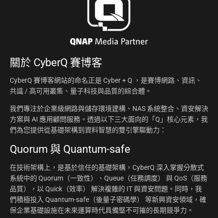
關於
CyberQ 賽博客
CyberQ 賽博客網站的命名正是 Cyber + Q ，是賽博網路、資訊、
共識 / 高可用叢集、量子科技與品質的綜合體。
我們專注於企業級網路與儲存環境建構、NAS 系統整合、資安解決
方案與 AI 應用顧問服務。透過以下三大面向的「Q」核心元素，我
們為您提供從基礎架構到資料智慧的雙引擎驅動力：
Quorum 與 Quantum-safe
在技術架構上，是基於信任的基礎架構，CyberQ 深入掌握分散式
系統中的 Quorum（一致性）、Queue（任務調度） 與 QoS（服務
品質），以 Quick（效率） 解決複雜的 IT 與資安問題。同時，我
們積極投入 Quantum-safe（後量子密碼學） 等新興資安領域，確
保企業基礎設施在未來運算時代具備堅不可摧的長期競爭力。