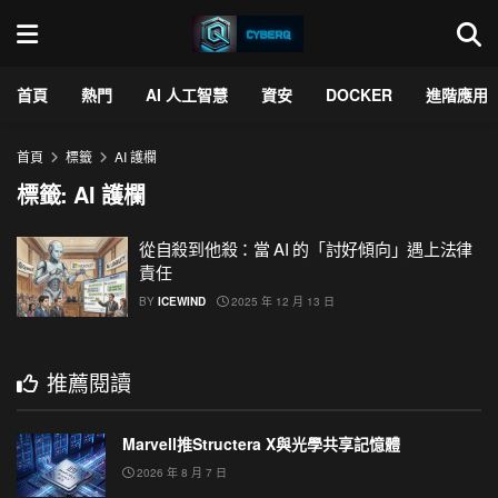
首頁
熱門
AI 人工智慧
資安
DOCKER
進階應用
首頁
標籤
AI 護欄
標籤:
AI 護欄
從自殺到他殺：當 AI 的「討好傾向」遇上法律
責任
BY
ICEWIND
2025 年 12 月 13 日
推薦閱讀
Marvell推Structera X與光學共享記憶體
2026 年 8 月 7 日