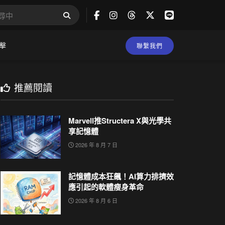
擊
聯繫我們
推薦閱讀
Marvell推Structera X與光學共
享記憶體
2026 年 8 月 7 日
記憶體成本狂飆！AI算力排擠效
應引起的軟體瘦身革命
2026 年 8 月 6 日