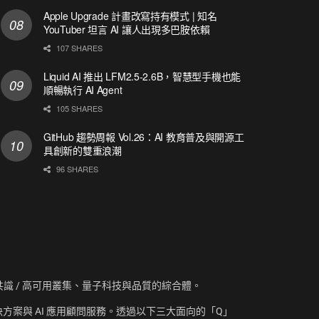
Apple Upgrade 計畫改寫持有模式 | 知名
YouTuber 坦言 AI 讓人出現多巴胺依賴
107 SHARES
Liquid AI 推出 LFM2.5-2.6B，智慧型手機也能
順暢執行 AI Agent
105 SHARES
GitHub 趨勢周報 Vol.26：AI 教育普及與開源工
具創新的雙重浪潮
96 SHARES
資訊、共識 / 高可用叢集、量子科技與品質的綜合體。
方案與 AI 應用顧問服務。透過以下三大面向的「Q」