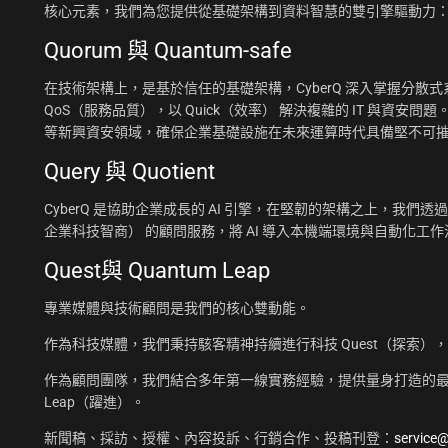
核心元素，我們為您提供從基礎架構到資料智慧的雙引擎驅動力
Quorum 與 Quantum-safe
在技術架構上，是基於信任的基礎架構，CyberQ 深入掌握分散式系統
QoS（服務品質），以 Quick（效率） 解決複雜的 IT 與資安問題
等新興資安領域，確保企業基礎設施在未來運算時代具備堅不可
Query 與 Quotient
CyberQ 是協助企業成長的 AI 引擎，在堅韌的架構之上，我們透過 Q
企業科技智商） 的顧問服務，將 AI 導入本機端環境與自動化
Quest與 Quantum Leap
專業媒體與技術顧問是我們的核心雙動能。
作為科技媒體，我們秉持駭客精神持續進行科技 Quest（探索）
作為顧問團隊，我們結合多年第一線實務經驗，提供量身打造的最佳
Leap（躍進）。
新聞稿、採訪、授權、內容投訴、行銷合作、投稿刊登：
service