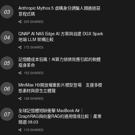
Anthropic Mythos 5 虛構身分誘騙人類通過惡
意程式碼
205 SHARES
QNAP AI NAS Edge AI 方案與自建 DGX Spark
地端 LLM 架構比較
172 SHARES
記憶體成本狂飆！AI算力排擠效應引起的軟體
瘦身革命
152 SHARES
MiniMax H3開放權重影片模型登場 支援多模
態素材與原生立體聲
128 SHARES
全球記憶體短缺衝擊 MacBook Air｜
GraphRAG與向量RAG的適用情境比較｜產業
精選 08.03
119 SHARES