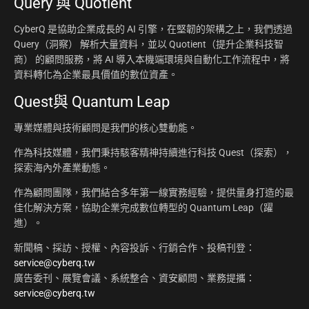
Query 與 Quotient
CyberQ 是協助企業成長的 AI 引擎，在堅韌的架構之上，我們透過
Query（洞察） 解析大量資料，並以 Quotient（提升企業科技智
商） 的顧問服務，將 AI 導入本機端環境與自動化工作流程中，將
資料轉化為企業最具價值的數位資產。
Quest與 Quantum Leap
專業媒體與技術顧問是我們的核心雙動能。
作為科技媒體，我們秉持駭客精神持續進行科技 Quest（探索），
探索海內外產業動態。
作為顧問團隊，我們結合多年第一線實務經驗，提供量身打造的最
佳化解決方案，協助企業完成數位轉型的 Quantum Leap（躍
進）。
新聞稿、採訪、授權、內容投訴、行銷合作、投稿刊登：
service@cyberq.tw
廣告委刊、展覽會議、系統整合、資安顧問、業務提攜：
service@cyberq.tw