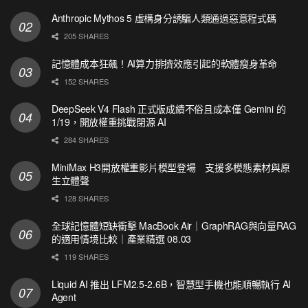
Anthropic Mythos 5 虛構身分誘騙人類通過惡意程式碼
205 SHARES
記憶體成本狂飆！AI算力排擠效應引起的軟體瘦身革命
152 SHARES
DeepSeek V4 Flash 正式版成績不俗且成本僅 Gemini 的
1/19，開放權重挑戰閉源 AI
284 SHARES
MiniMax H3開放權重影片模型登場 支援多模態素材與原
生立體聲
128 SHARES
全球記憶體短缺衝擊 MacBook Air｜GraphRAG與向量RAG
的適用情境比較｜產業精選 08.03
119 SHARES
Liquid AI 推出 LFM2.5-2.6B，智慧型手機也能順暢執行 AI
Agent