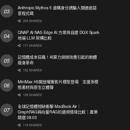
Anthropic Mythos 5 虛構身分誘騙人類通過惡
意程式碼
205 SHARES
QNAP AI NAS Edge AI 方案與自建 DGX Spark
地端 LLM 架構比較
171 SHARES
記憶體成本狂飆！AI算力排擠效應引起的軟體
瘦身革命
152 SHARES
MiniMax H3開放權重影片模型登場 支援多模
態素材與原生立體聲
128 SHARES
全球記憶體短缺衝擊 MacBook Air｜
GraphRAG與向量RAG的適用情境比較｜產業
精選 08.03
119 SHARES