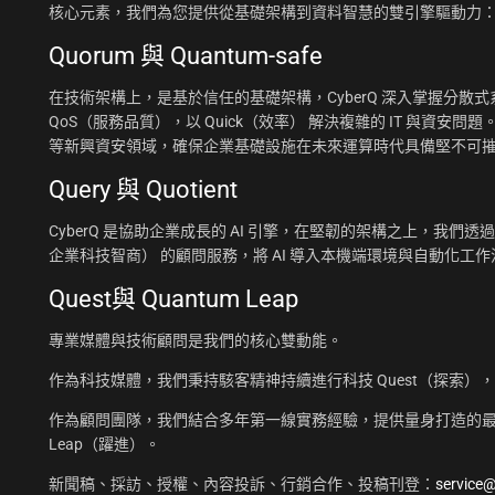
核心元素，我們為您提供從基礎架構到資料智慧的雙引擎驅動力
Quorum 與 Quantum-safe
在技術架構上，是基於信任的基礎架構，CyberQ 深入掌握分散式系統
QoS（服務品質），以 Quick（效率） 解決複雜的 IT 與資安問題
等新興資安領域，確保企業基礎設施在未來運算時代具備堅不可
Query 與 Quotient
CyberQ 是協助企業成長的 AI 引擎，在堅韌的架構之上，我們透過 Q
企業科技智商） 的顧問服務，將 AI 導入本機端環境與自動化
Quest與 Quantum Leap
專業媒體與技術顧問是我們的核心雙動能。
作為科技媒體，我們秉持駭客精神持續進行科技 Quest（探索）
作為顧問團隊，我們結合多年第一線實務經驗，提供量身打造的最佳
Leap（躍進）。
新聞稿、採訪、授權、內容投訴、行銷合作、投稿刊登：
service