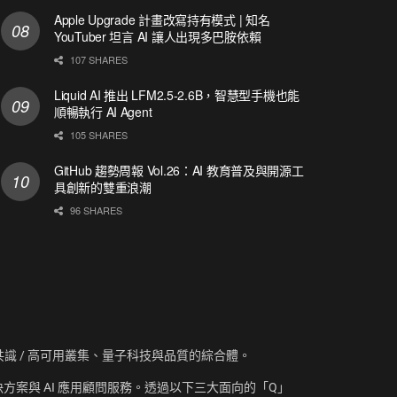
Apple Upgrade 計畫改寫持有模式 | 知名
YouTuber 坦言 AI 讓人出現多巴胺依賴
107 SHARES
Liquid AI 推出 LFM2.5-2.6B，智慧型手機也能
順暢執行 AI Agent
105 SHARES
GitHub 趨勢周報 Vol.26：AI 教育普及與開源工
具創新的雙重浪潮
96 SHARES
資訊、共識 / 高可用叢集、量子科技與品質的綜合體。
方案與 AI 應用顧問服務。透過以下三大面向的「Q」