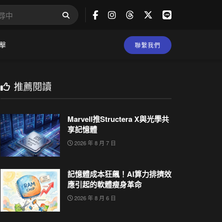
擊
聯繫我們
推薦閱讀
Marvell推Structera X與光學共
享記憶體
2026 年 8 月 7 日
記憶體成本狂飆！AI算力排擠效
應引起的軟體瘦身革命
2026 年 8 月 6 日