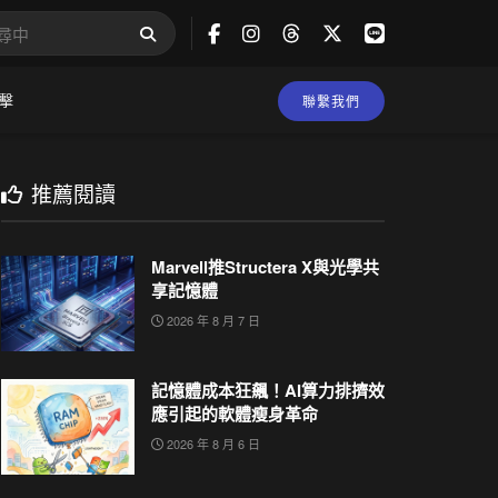
擊
聯繫我們
推薦閱讀
Marvell推Structera X與光學共
享記憶體
2026 年 8 月 7 日
記憶體成本狂飆！AI算力排擠效
應引起的軟體瘦身革命
2026 年 8 月 6 日