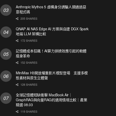
Anthropic Mythos 5 虛構身分誘騙人類通過惡
意程式碼
205 SHARES
QNAP AI NAS Edge AI 方案與自建 DGX Spark
地端 LLM 架構比較
172 SHARES
記憶體成本狂飆！AI算力排擠效應引起的軟體
瘦身革命
152 SHARES
MiniMax H3開放權重影片模型登場 支援多模
態素材與原生立體聲
128 SHARES
全球記憶體短缺衝擊 MacBook Air｜
GraphRAG與向量RAG的適用情境比較｜產業
精選 08.03
119 SHARES