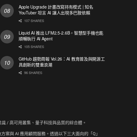
Apple Upgrade 計畫改寫持有模式 | 知名
YouTuber 坦言 AI 讓人出現多巴胺依賴
107 SHARES
Liquid AI 推出 LFM2.5-2.6B，智慧型手機也能
順暢執行 AI Agent
105 SHARES
GitHub 趨勢周報 Vol.26：AI 教育普及與開源工
具創新的雙重浪潮
96 SHARES
資訊、共識 / 高可用叢集、量子科技與品質的綜合體。
方案與 AI 應用顧問服務。透過以下三大面向的「Q」