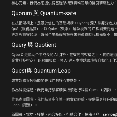
核心元素，我們為您提供從基礎架構到資料智慧的雙引擎驅動力
Quorum 與 Quantum-safe
在技術架構上，是基於信任的基礎架構，CyberQ 深入掌握分散式系統
QoS（服務品質），以 Quick（效率） 解決複雜的 IT 與資安問題
等新興資安領域，確保企業基礎設施在未來運算時代具備堅不可
Query 與 Quotient
CyberQ 是協助企業成長的 AI 引擎，在堅韌的架構之上，我們透過 Q
企業科技智商） 的顧問服務，將 AI 導入本機端環境與自動化
Quest與 Quantum Leap
專業媒體與技術顧問是我們的核心雙動能。
作為科技媒體，我們秉持駭客精神持續進行科技 Quest（探索）
作為顧問團隊，我們結合多年第一線實務經驗，提供量身打造的最佳
Leap（躍進）。
新聞稿、採訪、授權、內容投訴、行銷合作、投稿刊登：
service