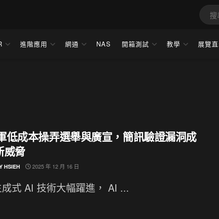
R
進階應用
網通
NAS
開箱測試
教學
展覽直
 網軍低成本操弄選舉與廣宣，簡訊驗證漏洞成
新威脅
2025 年 12 月 16 日
Y HSIEH
式 AI 技術大幅躍進， AI ...