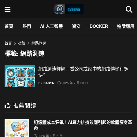
首頁
熱門
AI 人工智慧
資安
DOCKER
進階應用
首頁
標籤
網路測速
標籤:
網路測速
網路測速釋疑 – 看公司或家中的網路傳輸有多
快?
BY
BABYQ
2025 年 7 月 30 日
推薦閱讀
記憶體成本狂飆！AI算力排擠效應引起的軟體瘦身革
命
2026 年 8 月 6 日