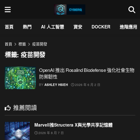
首頁
熱門
AI 人工智慧
資安
DOCKER
進階應用
首頁
標籤
疫苗開發
標籤:
疫苗開發
OpenAI 推出 Rosalind Biodefense 強化社會生物
防禦韌性
BY
ASHLEY HSIEH
2026 年 6 月 2 日
推薦閱讀
Marvell推Structera X與光學共享記憶體
2026 年 8 月 7 日