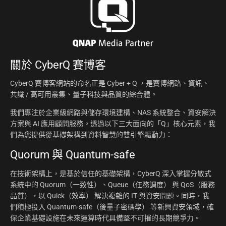
關於
CyberQ 賽博客
CyberQ 賽博客網站的命名正是 Cyber + Q ，是賽博網路、資訊、
共識 / 高可用叢集、量子科技與品質的綜合體。
我們專注於企業級網路與儲存環境建構、NAS 系統整合、資安解決
方案與 AI 應用顧問服務。透過以下三大面向的「Q」核心元素，我
們為您提供從基礎架構到資料智慧的雙引擎驅動力：
Quorum 與 Quantum-safe
在技術架構上，是基於信任的基礎架構，CyberQ 深入掌握分散式
系統中的 Quorum（一致性）、Queue（任務調度） 與 QoS（服務
品質），以 Quick（效率） 解決複雜的 IT 與資安問題。同時，我
們積極投入 Quantum-safe（後量子密碼學） 等新興資安領域，確
保企業基礎設施在未來運算時代具備堅不可摧的長期競爭力。