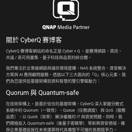
關於
CyberQ 賽博客
CyberQ 賽博客網站的命名正是 Cyber + Q ，是賽博網路、資訊、
共識 / 高可用叢集、量子科技與品質的綜合體。
我們專注於企業級網路與儲存環境建構、NAS 系統整合、資安解決
方案與 AI 應用顧問服務。透過以下三大面向的「Q」核心元素，我
們為您提供從基礎架構到資料智慧的雙引擎驅動力：
Quorum 與 Quantum-safe
在技術架構上，是基於信任的基礎架構，CyberQ 深入掌握分散式
系統中的 Quorum（一致性）、Queue（任務調度） 與 QoS（服務
品質），以 Quick（效率） 解決複雜的 IT 與資安問題。同時，我
們積極投入 Quantum-safe（後量子密碼學） 等新興資安領域，確
保企業基礎設施在未來運算時代具備堅不可摧的長期競爭力。