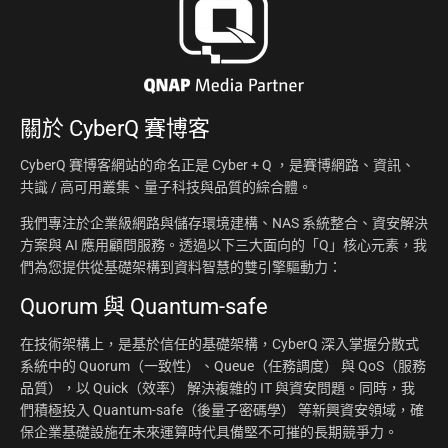
關於
CyberQ 賽博客
CyberQ 賽博客網站的命名正是 Cyber + Q ，是賽博網路、資訊、
共識 / 高可用叢集、量子科技與品質的綜合體。
我們專注於企業級網路與儲存環境建構、NAS 系統整合、資安解決
方案與 AI 應用顧問服務。透過以下三大面向的「Q」核心元素，我
們為您提供從基礎架構到資料智慧的雙引擎驅動力：
Quorum 與 Quantum-safe
在技術架構上，是基於信任的基礎架構，CyberQ 深入掌握分散式
系統中的 Quorum（一致性）、Queue（任務調度） 與 QoS（服務
品質），以 Quick（效率） 解決複雜的 IT 與資安問題。同時，我
們積極投入 Quantum-safe（後量子密碼學） 等新興資安領域，確
保企業基礎設施在未來運算時代具備堅不可摧的長期競爭力。