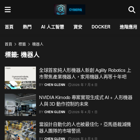
首頁
熱門
AI 人工智慧
資安
DOCKER
進階應用
首頁
標籤
機器人
標籤:
機器人
全球首家純人形機器人新創 Agility Robotics 上
市聚焦產業機器人，家用機器人再等十年吧
BY
CHEN GLENN
2026 年 7 月 6 日
NVIDIA Kimodo 專案實現生成式 AI + 人形機器
人與 3D 動作控制的未來
BY
CHEN GLENN
2026 年 4 月 1 日
當設計自動化的人也被最佳化，亞馬遜裁減機
器人團隊的市場警訊
BY
CHEN GLENN
2026 年 3 月 5 日