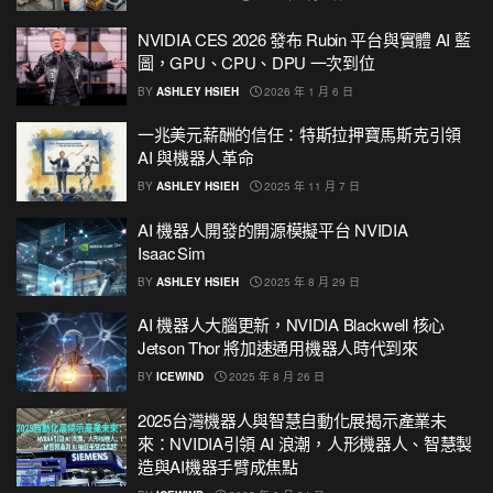
NVIDIA CES 2026 發布 Rubin 平台與實體 AI 藍
圖，GPU、CPU、DPU 一次到位
BY
ASHLEY HSIEH
2026 年 1 月 6 日
一兆美元薪酬的信任：特斯拉押寶馬斯克引領
AI 與機器人革命
BY
ASHLEY HSIEH
2025 年 11 月 7 日
AI 機器人開發的開源模擬平台 NVIDIA
Isaac Sim
BY
ASHLEY HSIEH
2025 年 8 月 29 日
AI 機器人大腦更新，NVIDIA Blackwell 核心
Jetson Thor 將加速通用機器人時代到來
BY
ICEWIND
2025 年 8 月 26 日
2025台灣機器人與智慧自動化展揭示產業未
來：NVIDIA引領 AI 浪潮，人形機器人、智慧製
造與AI機器手臂成焦點