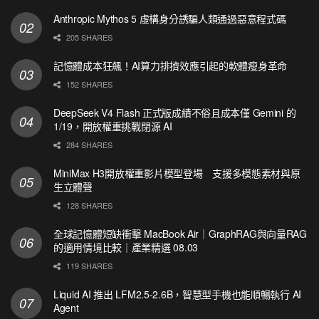
Anthropic Mythos 5 虛構身分誘騙人類通過惡意程式碼
205 SHARES
記憶體成本狂飆！AI算力排擠效應引起的軟體瘦身革命
152 SHARES
DeepSeek V4 Flash 正式版成績不俗且成本僅 Gemini 的
1/19，開放權重挑戰閉源 AI
284 SHARES
MiniMax H3開放權重影片模型登場 支援多模態素材與原
生立體聲
128 SHARES
全球記憶體短缺衝擊 MacBook Air｜GraphRAG與向量RAG
的適用情境比較｜產業精選 08.03
119 SHARES
Liquid AI 推出 LFM2.5-2.6B，智慧型手機也能順暢執行 AI
Agent