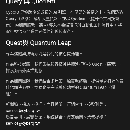
Query 與 Quotient
CyberQ 是協助企業成長的 AI 引擎，在堅韌的架構之上，我們透過
Query（洞察） 解析大量資料，並以 Quotient（提升企業科技智
商） 的顧問服務，將 AI 導入本機端環境與自動化工作流程中，將
資料轉化為企業最具價值的數位資產。
Quest與 Quantum Leap
專業媒體與技術顧問是我們的核心雙動能。
作為科技媒體，我們秉持駭客精神持續進行科技 Quest（探索），
探索海內外產業動態。
作為顧問團隊，我們結合多年第一線實務經驗，提供量身打造的最
佳化解決方案，協助企業完成數位轉型的 Quantum Leap（躍
進）。
新聞稿、採訪、授權、內容投訴、行銷合作、投稿刊登：
service@cyberq.tw
廣告委刊、展覽會議、系統整合、資安顧問、業務提攜：
service@cyberq.tw