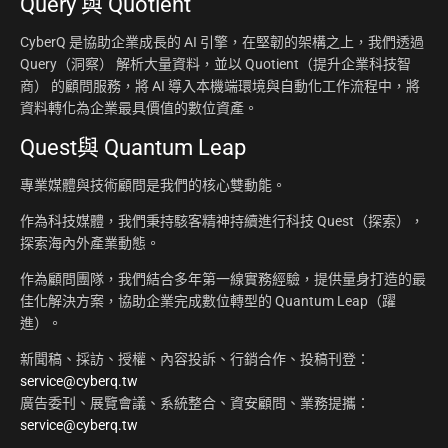
Query 與 Quotient
CyberQ 是協助企業成長的 AI 引擎，在堅韌的架構之上，我們透過
Query（洞察） 解析大量資料，並以 Quotient（提升企業科技智
商） 的顧問服務，將 AI 導入本機端環境與自動化工作流程中，將
資料轉化為企業最具價值的數位資產。
Quest與 Quantum Leap
專業媒體與技術顧問是我們的核心雙動能。
作為科技媒體，我們秉持駭客精神持續進行科技 Quest（探索），
探索海內外產業動態。
作為顧問團隊，我們結合多年第一線實務經驗，提供量身打造的最
佳化解決方案，協助企業完成數位轉型的 Quantum Leap（躍
進）。
新聞稿、採訪、授權、內容投訴、行銷合作、投稿刊登：
service@cyberq.tw
廣告委刊、展覽會議、系統整合、資安顧問、業務提攜：
service@cyberq.tw