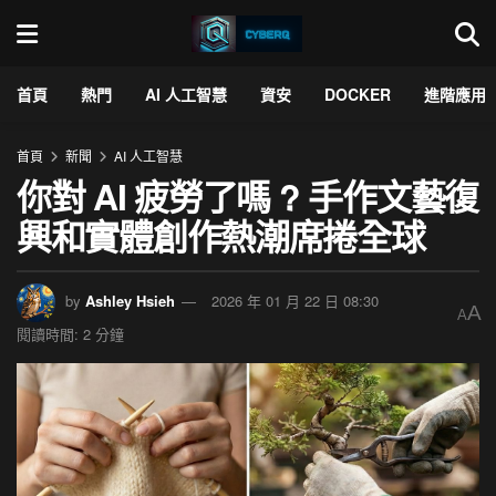
首頁
熱門
AI 人工智慧
資安
DOCKER
進階應用
首頁
新聞
AI 人工智慧
你對 AI 疲勞了嗎 ? 手作文藝復
興和實體創作熱潮席捲全球
by
Ashley Hsieh
2026 年 01 月 22 日 08:30
A
A
閱讀時間: 2 分鐘